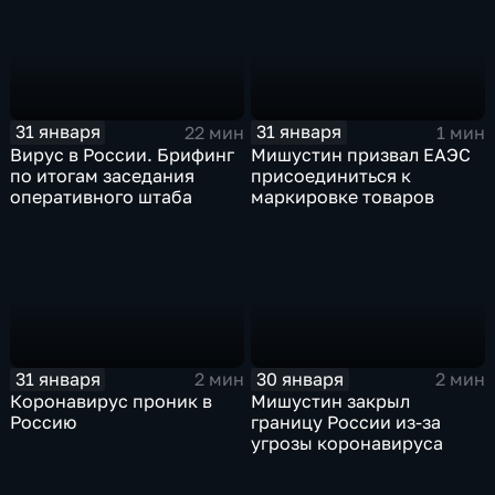
31 января
31 января
22 мин
1 мин
Вирус в России. Брифинг
Мишустин призвал ЕАЭС
по итогам заседания
присоединиться к
оперативного штаба
маркировке товаров
31 января
30 января
2 мин
2 мин
Коронавирус проник в
Мишустин закрыл
Россию
границу России из-за
угрозы коронавируса