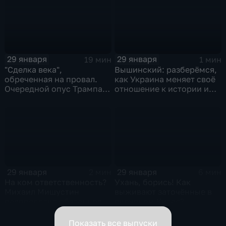
29 января
29 января
19 мин
1 мин
"Сделка века",
Вышинский: разберёмся,
обреченная на провал.
как Украина меняет своё
Очередной опус Трампа.
отношение к истории и
Жанр: политическая
почему
фантастика
29 января
29 января
2 мин
6 мин
На ком ответственность?
Ухань, борись! Как
Михаил Мишустин
выживают заточённые в
распределил обязанности
вирусном Китае?
вице-премьеров
Показать все выпуски