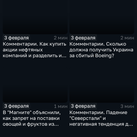
3 февраля
3 февраля
2 мин
2 мин
Комментарии. Как купить
Комментарии. Сколько
акции нефтяных
должна получить Украина
компаний и разделить их
за сбитый Boeing?
доход
3 февраля
3 февраля
1 мин
3 мин
В "Магните" объяснили,
Комментарии. Падение
как запрет на поставки
"Северстали" и
овощей и фруктов из
негативная тенденция для
Китая отразится на ценах
бизнеса Apple