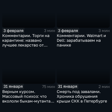
3 февраля
3 февраля
3 мин
3 мин
Комментарии. Торги на
Комментарии. Walmart и
карантине: названо
Dell: зарабатываем на
лучшее лекарство от
панике
коррекции
31 января
31 января
75 мин
2 мин
Верным курсом.
Смерть под завалами.
Массовый психоз: что
Хроника обрушения
вкололи быкам-мутантам,
крыши СКК в Петербурге
когда рухнет доллар и
почему месть Китая