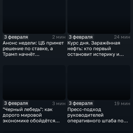
3 февраля
3 февраля
2 мин
24 мин
Анонс недели: ЦБ примет
Курс дня. Заражённая
решение по ставке, а
нефть: кто первый
Трамп начнёт
остановит истерику и
предвыборную гонку
почему ОПЕК лучше не
вмешиваться
3 февраля
3 февраля
3 мин
19 мин
"Черный лебедь": как
Пресс-подход
дорого мировой
руководителей
экономике обойдётся
оперативного штаба по
изоляция Поднебесной
борьбе с коронавирусом