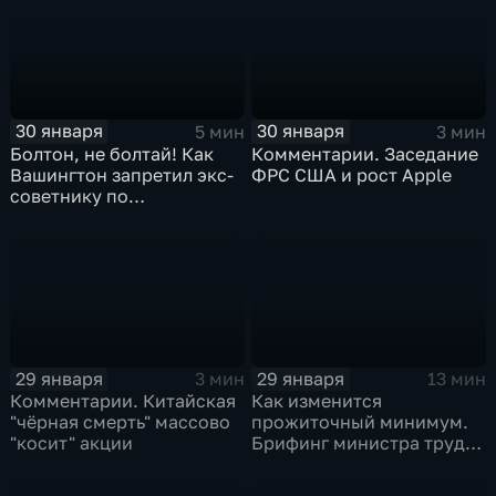
30 января
30 января
5 мин
3 мин
Болтон, не болтай! Как
Комментарии. Заседание
Вашингтон запретил экс-
ФРС США и рост Apple
советнику по
безопасности делиться
воспоминаниями
29 января
29 января
3 мин
13 мин
Комментарии. Китайская
Как изменится
"чёрная смерть" массово
прожиточный минимум.
"косит" акции
Брифинг министра труда
и соцзащиты Антона
Котякова