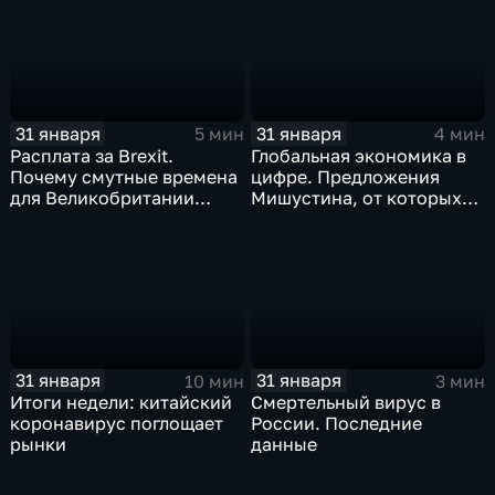
станет страшнее вируса
31 января
31 января
5 мин
4 мин
Расплата за Brexit.
Глобальная экономика в
Почему смутные времена
цифре. Предложения
для Великобритании
Мишустина, от которых
только начинаются
ЕАЭС не сможет
отказаться
31 января
31 января
10 мин
3 мин
Итоги недели: китайский
Смертельный вирус в
коронавирус поглощает
России. Последние
рынки
данные