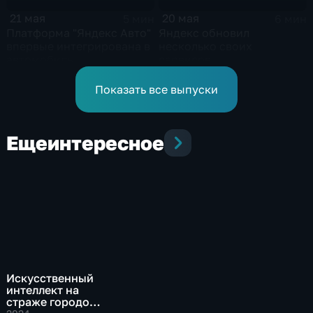
21 мая
20 мая
5 мин
6 мин
Платформа "Яндекс Авто"
Яндекс обновил
впервые интегрирована в
несколько своих
автомобиль
сервисов
Показать все выпуски
Еще
интересное
Искусственный
интеллект на
страже городов