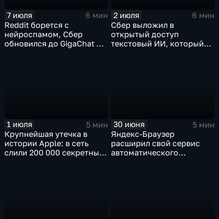
7 июля
2 июля
6 мин
6 мин
Reddit борется с
Сбер выложил в
нейроспамом, Сбер
открытый доступ
обновился до GigaChat 3.5
текстовый ИИ, который
Ultra, в Китае
думает "по-человечески"
ограничивают AI-
компаньонов, фактчекинг
роликов YouTube
1 июля
30 июня
5 мин
5 мин
Крупнейшая утечка в
Яндекс-Браузер
истории Apple: в сеть
расширил свой сервис
слили 200 000 секретных
автоматического
документов
нейросетевого дубляжа
видео