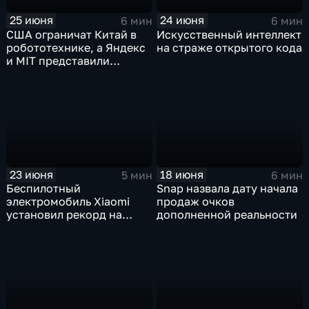
25 июня
24 июня
6 мин
6 мин
США ограничат Китай в
Искусственный интеллект
робототехнике, а Яндекс
на страже открытого кода
и MIT представили
инновационные ИИ- и
навигационные решения
23 июня
18 июня
5 мин
6 мин
Беспилотный
Snap назвала дату начала
электромобиль Xiaomi
продаж очков
установил рекорд на
дополненной реальности
трассе Нюрбургринг