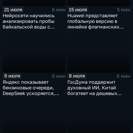
21 июля
15 июля
6 мин
5 мин
Нейросети научились
Huawei представляет
анализировать пробы
глобальную версию в
байкальской воды с
линейке флагманских
точностью 87%
фотосмартфонов Pura
9 июля
8 июля
6 мин
6 мин
Яндекс показывает
ГосДума поддержит
бензиновые очереди,
духовный ИИ, Китай
DeepSeek ускоряется,
богатеет на дешевых
китайцы не хотят
токенах, Claude обладает
делиться ИИ
подсознанием