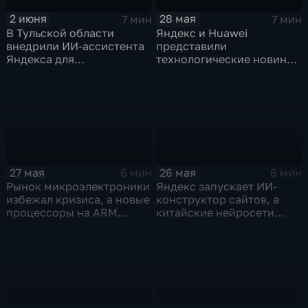
2 июня
28 мая
7 мин
7 мин
В Тульской области
Яндекс и Huawei
внедрили ИИ-ассистента
представили
Яндекса для
технологические новинки
кардиопациентов
для бизнеса и
микроэлектроники
26 мая
27 мая
6 мин
6 мин
Яндекс запускает ИИ-
Рынок микроэлектроники
конструктор сайтов, а
избежал кризиса, а новые
китайские нейросети
процессоры на ARM
демпингуют цены
могут изменить рынок
ноутбуков