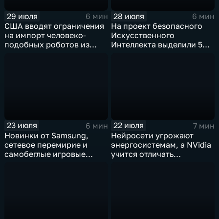
29 июля
28 июля
6 мин
6 мин
США вводят ограничения
На проект безопасного
на импорт человеко-
Искусственного
подобных роботов из
Интеллекта выделили 5
Китая
миллиардов долларов
23 июля
22 июля
6 мин
7 мин
Новинки от Samsung,
Нейросети угрожают
сетевое перемирие и
энергосистемам, а NVidia
самобеглые игровые
учится отличать
контроллеры
дипфейки от реального
видео