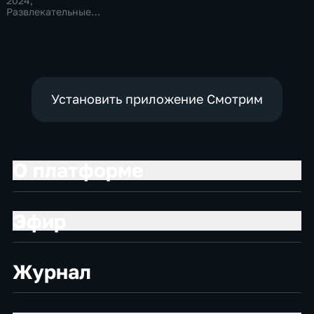
будущего
2024
,
Развлекательные,
Технологии
Установить приложение Смотрим
О платформе
Эфир
Журнал