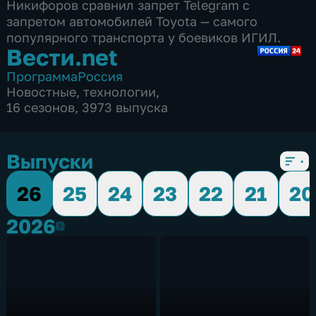
Никифоров сравнил запрет Telegram с
запретом автомобилей Toyota — самого
популярного транспорта у боевиков ИГИЛ.
Вести.net
Программа
Россия
Новостные
,
технологии
,
16 сезонов, 3973 выпуска
Выпуски
26
25
24
23
22
21
20
2026
2026