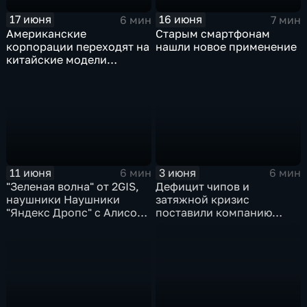
17 июня
16 июня
6 мин
7 мин
Американские
Старым смартфонам
корпорации переходят на
нашли новое применение
китайские модели
искусственного
интеллекта
11 июня
3 июня
6 мин
6 мин
"Зеленая волна" от 2GIS,
Дефицит чипов и
наушники Наушники
затяжной кризис
"Яндекс Дропс" с Алисой
поставили компанию
Al, Kandinsky 6.0 Image
GoPro под угрозу
Pro от Сбера
закрытия