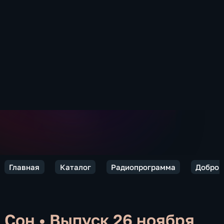
Главная
Каталог
Радиопрограмма
Добро п
Сон
•
Выпуск 26 ноября