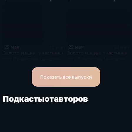
22 мая
22 мая
39 мин
40 мин
Золото Нации. Участники
Золото Нации. Участники
шоу Владислав Цындрин
шоу Владислав Цындрин
и Артемий Карпов
и Артемий Карпов
Показать все выпуски
Подкасты
от
авторов