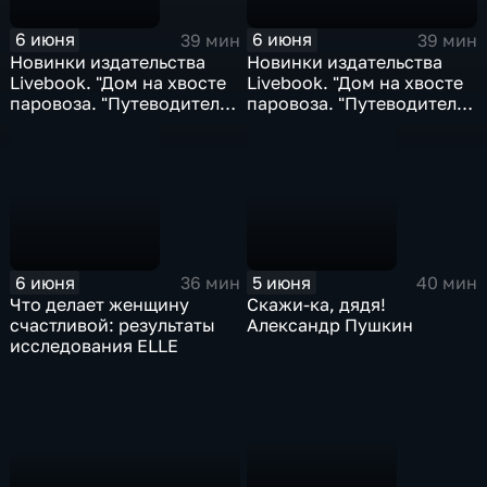
6 июня
6 июня
39 мин
39 мин
Новинки издательства
Новинки издательства
Livebook. "Дом на хвосте
Livebook. "Дом на хвосте
паровоза. "Путеводитель
паровоза. "Путеводитель
по Европе в сказках
по Европе в сказках
Андерсена"; "Вызовите
Андерсена"; "Вызовите
акушерку"...
акушерку"...
6 июня
5 июня
36 мин
40 мин
Что делает женщину
Скажи-ка, дядя!
счастливой: результаты
Александр Пушкин
исследования ELLE