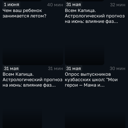
1 июня
31 мая
40 мин
32 мин
Чем ваш ребенок
Всем Капица.
занимается летом?
Астрологический прогноз
на июнь: влияние фаз
Луны и ретроградного
Юпитера
31 мая
31 мая
31 мин
30 мин
Всем Капица.
Опрос выпускников
Астрологический прогноз
кузбасских школ: "Мои
на июнь: влияние фаз
герои — Мама и
Луны и ретроградного
Оxxxymiron"
Юпитера