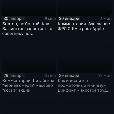
30 января
30 января
5 мин
3 мин
Болтон, не болтай! Как
Комментарии. Заседание
Вашингтон запретил экс-
ФРС США и рост Apple
советнику по
безопасности делиться
воспоминаниями
29 января
29 января
3 мин
13 мин
Комментарии. Китайская
Как изменится
"чёрная смерть" массово
прожиточный минимум.
"косит" акции
Брифинг министра труда
и соцзащиты Антона
Котякова