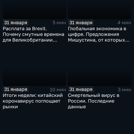
31 января
31 января
5 мин
4 мин
Расплата за Brexit.
Глобальная экономика в
Почему смутные времена
цифре. Предложения
для Великобритании
Мишустина, от которых
только начинаются
ЕАЭС не сможет
отказаться
31 января
31 января
10 мин
3 мин
Итоги недели: китайский
Смертельный вирус в
коронавирус поглощает
России. Последние
рынки
данные