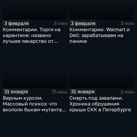
3 февраля
3 февраля
3 мин
3 мин
Комментарии. Торги на
Комментарии. Walmart и
карантине: названо
Dell: зарабатываем на
лучшее лекарство от
панике
коррекции
31 января
31 января
75 мин
2 мин
Верным курсом.
Смерть под завалами.
Массовый психоз: что
Хроника обрушения
вкололи быкам-мутантам,
крыши СКК в Петербурге
когда рухнет доллар и
почему месть Китая
станет страшнее вируса