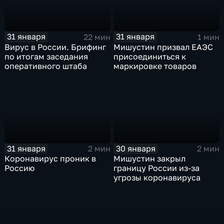
31 января
31 января
22 мин
1 мин
Вирус в России. Брифинг
Мишустин призвал ЕАЭС
по итогам заседания
присоединиться к
оперативного штаба
маркировке товаров
31 января
30 января
2 мин
2 мин
Коронавирус проник в
Мишустин закрыл
Россию
границу России из-за
угрозы коронавируса