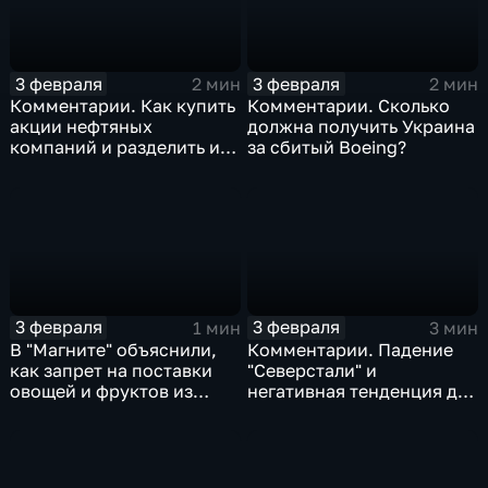
3 февраля
3 февраля
2 мин
2 мин
Комментарии. Как купить
Комментарии. Сколько
акции нефтяных
должна получить Украина
компаний и разделить их
за сбитый Boeing?
доход
3 февраля
3 февраля
1 мин
3 мин
В "Магните" объяснили,
Комментарии. Падение
как запрет на поставки
"Северстали" и
овощей и фруктов из
негативная тенденция для
Китая отразится на ценах
бизнеса Apple