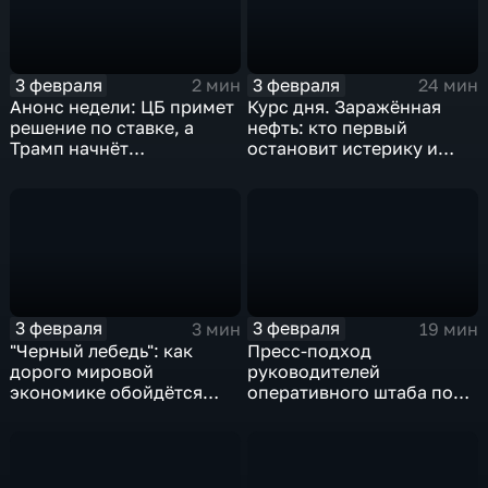
3 февраля
3 февраля
2 мин
24 мин
Анонс недели: ЦБ примет
Курс дня. Заражённая
решение по ставке, а
нефть: кто первый
Трамп начнёт
остановит истерику и
предвыборную гонку
почему ОПЕК лучше не
вмешиваться
3 февраля
3 февраля
3 мин
19 мин
"Черный лебедь": как
Пресс-подход
дорого мировой
руководителей
экономике обойдётся
оперативного штаба по
изоляция Поднебесной
борьбе с коронавирусом