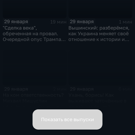
29 января
29 января
19 мин
1 мин
"Сделка века",
Вышинский: разберёмся,
обреченная на провал.
как Украина меняет своё
Очередной опус Трампа.
отношение к истории и
Жанр: политическая
почему
фантастика
29 января
29 января
2 мин
6 мин
На ком ответственность?
Ухань, борись! Как
Михаил Мишустин
выживают заточённые в
распределил обязанности
вирусном Китае?
вице-премьеров
Показать все выпуски