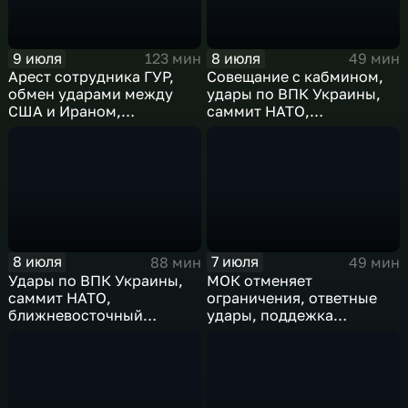
9 июля
8 июля
123 мин
49 мин
Арест сотрудника ГУР,
Совещание с кабмином,
обмен ударами между
удары по ВПК Украины,
США и Ираном,
саммит НАТО,
результаты
ближневосточный
международного
конфликт, слияние
сотрудничества,
циклонов
суперциклон и эффект
Фудзивары
8 июля
7 июля
88 мин
49 мин
Удары по ВПК Украины,
МОК отменяет
саммит НАТО,
ограничения, ответные
ближневосточный
удары, поддежка
конфликт,новые драмы
экспорта, теракт в
чемпионата мира,
Монако
слияние циклонов