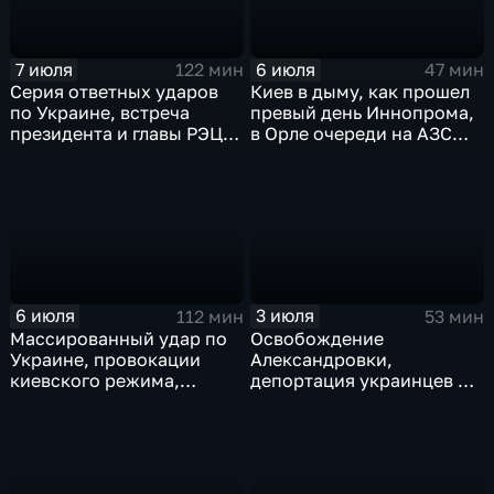
7 июля
6 июля
122 мин
47 мин
Серия ответных ударов
Киев в дыму, как прошел
по Украине, встреча
превый день Иннопрома,
президента и главы РЭЦ,
в Орле очереди на АЗС
саммит альянса в Анкаре,
стали меньше, биохакер
теракт в Монако
Брайан Джонсон
рассказал о редкой
болезни
6 июля
3 июля
112 мин
53 мин
Массированный удар по
Освобождение
Украине, провокации
Александровки,
киевского режима,
депортация украинцев из
развитие регионов
Германии и масштабные
тульские перспективы,
проекты ВТБ на Чукотке
скандал на чемпионате
мира