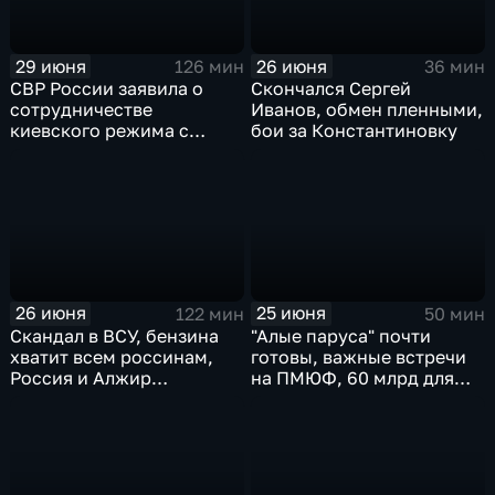
29 июня
26 июня
126 мин
36 мин
СВР России заявила о
Скончался Сергей
сотрудничестве
Иванов, обмен пленными,
киевского режима с
бои за Константиновку
мексиканскими
наркокартелями.
26 июня
25 июня
122 мин
50 мин
Скандал в ВСУ, бензина
"Алые паруса" почти
хватит всем россинам,
готовы, важные встречи
Россия и Алжир
на ПМЮФ, 60 млрд для
наращивают торговый
аграриев
оборот