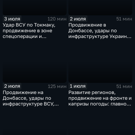
3 июля
2 июля
120 мин
51 мин
Удар ВСУ по Токмаку,
Продвижение в
продвижение в зоне
Донбассе, удары по
спецоперации и
инфраструктуре Украины,
прощание с Али Хаменеи
юбилей Калининградской
в Иране
области, переговоры в
Армении, рекорд Бельгии
на ЧМ и ливни в Москве.
2 июля
1 июля
125 мин
51 мин
Продвижение на
Развитие регионов,
Донбассе, удары по
продвижение на фронте и
инфраструктуре ВСУ,
капризы погоды: главное
юбилей Калининградской
к этому часу
области, визит фон дер
Ляйен в Армению, рекорд
Бельгии на ЧМ и скорые
ливни в Москве.