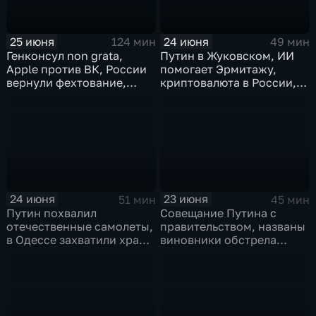
25 июня
24 июня
124 мин
49 мин
Генконсул non grata,
Путин в Жуковском, ИИ
Apple против ВК, России
помогает Эрмитажу,
вернули фехтование,
криптовалюта в России,
Дитер Болен влип
ПМЮФ открылся в СПб
24 июня
23 июня
51 мин
45 мин
Путин похвалил
Совещание Путина с
отечественные самолеты,
правительством, названы
в Одессе захватили храм,
виновники обстрела
Гданьск без Зеленского
детей, похороны юного
героя в Ингушетии