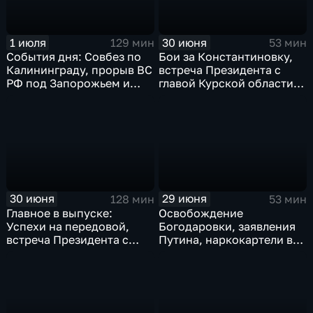
1 июля
30 июня
129 мин
53 мин
События дня: Совбез по
Бои за Константиновку,
Калининграду, прорыв ВС
встреча Президента с
РФ под Запорожьем и
главой Курской области и
исторический рекорд
ликвидация олигарха в
Мбаппе
Монако
30 июня
29 июня
128 мин
53 мин
Главное в выпуске:
Освобождение
Успехи на передовой,
Богодаровки, заявления
встреча Президента с
Путина, наркокартели в
главой Курской области и
Киеве, ядерный вопрос
исторический теракт в
Финляндии, возвращение
Монако
пленных, шторм в Париже
и плей-офф ЧМ