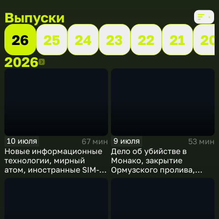
Выпуски
26
25
24
23
22
21
20
2026
2026
10 июля
9 июля
67 мин
53 мин
Новые информационные
Дело об убийстве в
технологии, мирный
Монако, закрытие
атом, иностранные SIM-
Ормузского пролива,
карты и обход
рост продаж книг в
блокировок
России