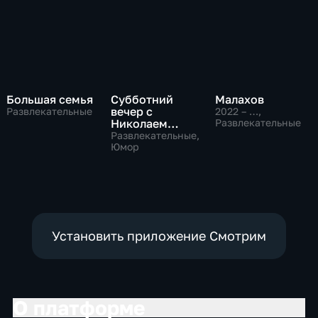
Большая семья
Субботний
Малахов
вечер с
Развлекательные
2022 – …
,
Николаем
Развлекательные
Басковым
Развлекательные,
Юмор
Установить приложение Смотрим
О платформе