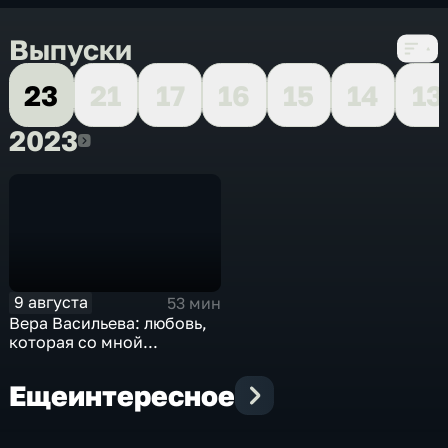
Выпуски
23
21
17
16
15
14
13
2023
2023
9 августа
53 мин
Вера Васильева: любовь,
которая со мной...
Еще
интересное