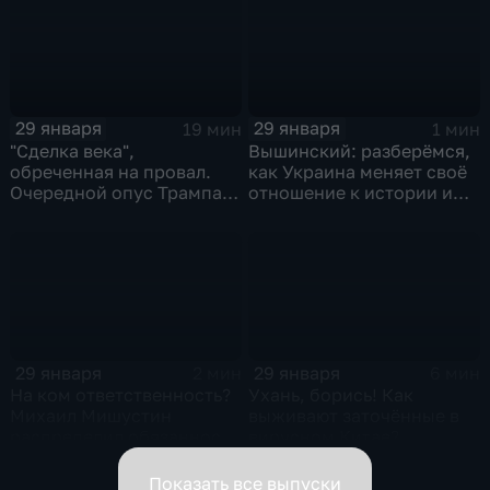
29 января
29 января
19 мин
1 мин
"Сделка века",
Вышинский: разберёмся,
обреченная на провал.
как Украина меняет своё
Очередной опус Трампа.
отношение к истории и
Жанр: политическая
почему
фантастика
29 января
29 января
2 мин
6 мин
На ком ответственность?
Ухань, борись! Как
Михаил Мишустин
выживают заточённые в
распределил обязанности
вирусном Китае?
вице-премьеров
Показать все выпуски