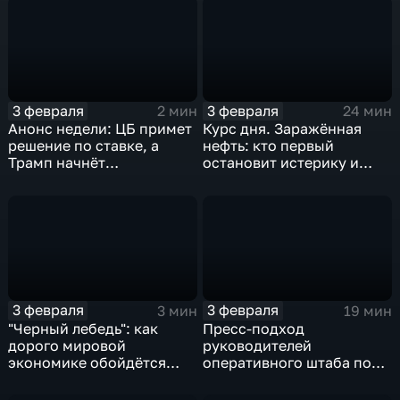
3 февраля
3 февраля
2 мин
24 мин
Анонс недели: ЦБ примет
Курс дня. Заражённая
решение по ставке, а
нефть: кто первый
Трамп начнёт
остановит истерику и
предвыборную гонку
почему ОПЕК лучше не
вмешиваться
3 февраля
3 февраля
3 мин
19 мин
"Черный лебедь": как
Пресс-подход
дорого мировой
руководителей
экономике обойдётся
оперативного штаба по
изоляция Поднебесной
борьбе с коронавирусом