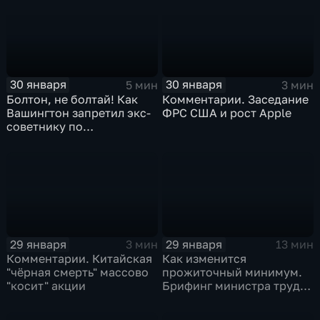
30 января
30 января
5 мин
3 мин
Болтон, не болтай! Как
Комментарии. Заседание
Вашингтон запретил экс-
ФРС США и рост Apple
советнику по
безопасности делиться
воспоминаниями
29 января
29 января
3 мин
13 мин
Комментарии. Китайская
Как изменится
"чёрная смерть" массово
прожиточный минимум.
"косит" акции
Брифинг министра труда
и соцзащиты Антона
Котякова