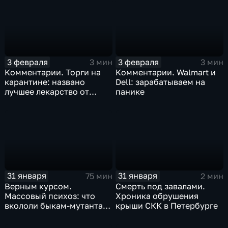
3 февраля
3 февраля
3 мин
3 мин
Комментарии. Торги на
Комментарии. Walmart и
карантине: названо
Dell: зарабатываем на
лучшее лекарство от
панике
коррекции
31 января
31 января
75 мин
2 мин
Верным курсом.
Смерть под завалами.
Массовый психоз: что
Хроника обрушения
вкололи быкам-мутантам,
крыши СКК в Петербурге
когда рухнет доллар и
почему месть Китая