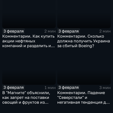
3 февраля
3 февраля
2 мин
2 мин
Комментарии. Как купить
Комментарии. Сколько
акции нефтяных
должна получить Украина
компаний и разделить их
за сбитый Boeing?
доход
3 февраля
3 февраля
1 мин
3 мин
В "Магните" объяснили,
Комментарии. Падение
как запрет на поставки
"Северстали" и
овощей и фруктов из
негативная тенденция для
Китая отразится на ценах
бизнеса Apple