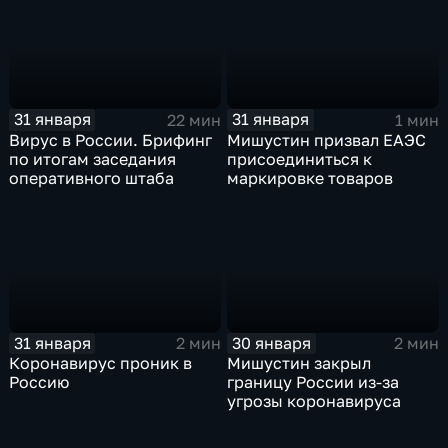
31 января
31 января
22 мин
1 мин
Вирус в России. Брифинг
Мишустин призвал ЕАЭС
по итогам заседания
присоединиться к
оперативного штаба
маркировке товаров
31 января
30 января
2 мин
2 мин
Коронавирус проник в
Мишустин закрыл
Россию
границу России из-за
угрозы коронавируса