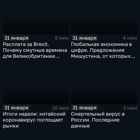
станет страшнее вируса
31 января
31 января
5 мин
4 мин
Расплата за Brexit.
Глобальная экономика в
Почему смутные времена
цифре. Предложения
для Великобритании
Мишустина, от которых
только начинаются
ЕАЭС не сможет
отказаться
31 января
31 января
10 мин
3 мин
Итоги недели: китайский
Смертельный вирус в
коронавирус поглощает
России. Последние
рынки
данные