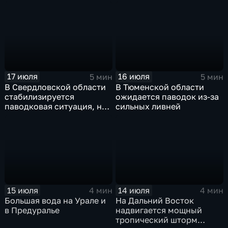
Москву
европейской части
России ожидается
потепление
17 июля
16 июля
5 мин
5 мин
В Свердловской области
В Тюменской области
стабилизируется
ожидается паводок из-за
паводковая ситуация, но
сильных ливней
синоптики вновь
прогнозируют ливни
15 июля
14 июля
4 мин
4 мин
Большая вода на Урале и
На Дальний Восток
в Предуралье
надвигается мощный
тропический шторм