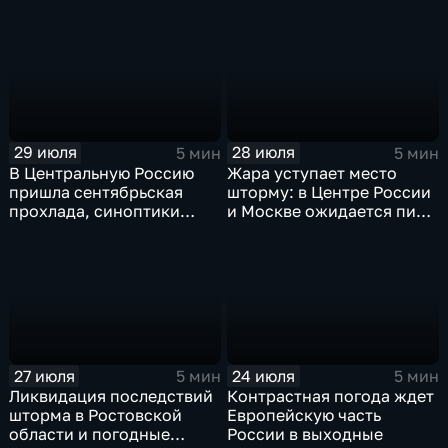
— ливни
России ждет потепления
29 июля
28 июля
5 мин
5 мин
В Центральную Россию
Жара уступает место
пришла сентябрьская
шторму: в Центре России
прохлада, синоптики
и Москве ожидается пик
прогнозируют затяжные
ненастья
дожди
27 июля
24 июля
5 мин
5 мин
Ликвидация последствий
Контрастная погода ждет
шторма в Ростовской
Европейскую часть
области и погодные
России в выходные