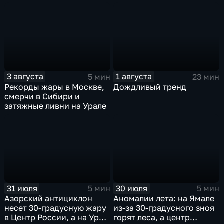
пока к России подступает
аномальная жара
3 августа
1 августа
5 мин
23 мин
Рекорды жары в Москве,
Дождливый тренд
смерчи в Сибири и
затяжные ливни на Урале
31 июля
30 июля
5 мин
5 мин
Азорский антициклон
Аномалии лета: на Ямале
несет 30-градусную жару
из-за 30-градусного зноя
в Центр России, а на Урал
горят леса, а центр