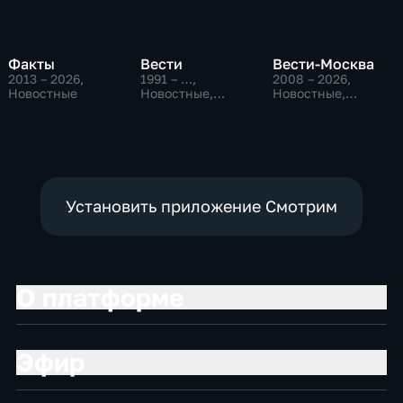
Факты
Вести
Вести-Москва
2013 – 2026
,
1991 – …
,
2008 – 2026
,
Новостные
Новостные,
Новостные,
Общественно-
Общественно-
политические,
политические,
социально-
социально-
экономические
экономические
Установить приложение Смотрим
О платформе
Эфир