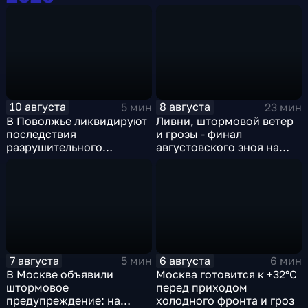
10 августа
8 августа
5 мин
23 мин
В Поволжье ликвидируют
Ливни, штормовой ветер
последствия
и грозы - финал
разрушительного
августовского зноя на
урагана, а к Москве
Русскй равнине
подбирается
сентябрьское
похолодание
7 августа
6 августа
5 мин
6 мин
В Москве объявили
Москва готовится к +32°C
штормовое
перед приходом
предупреждение: на
холодного фронта и гроз