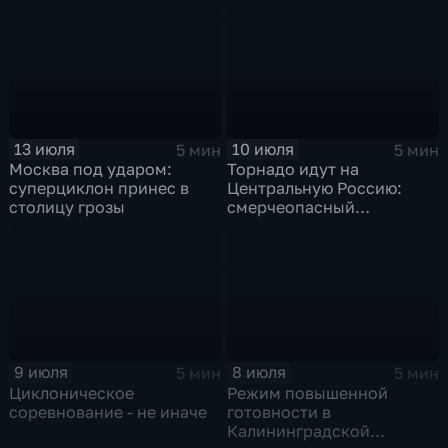
"Гави"
13 июля
10 июля
5 мин
5 мин
Москва под ударом:
Торнадо идут на
суперциклон принес в
Центральную Россию:
столицу грозы
смерчеопасный
холодный фронт ударит
по Москве и Туле
9 июля
8 июля
5 мин
5 мин
Циклоническое
Режим повышенной
соревнование - не иначе
готовности в
Калининградской