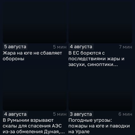
столицу надвигаются
грозы, ливни с градом и
шквалистый ветер
5 августа
4 августа
5 мин
7 мин
Жара на юге не сбавляет
В ЕС борются с
обороны
последствиями жары и
засухи, синоптики
предупреждают об
усилении зноя в России
4 августа
3 августа
5 мин
6 мин
В Румынии взрывают
Погодные угрозы:
скалы для спасения АЭС
пожары на юге и паводки
из-за обмеления Дуная,
на Урале