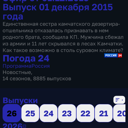
Выпуск 01 декабря 2015
года
Единственная сестра камчатского дезертира-
отшельника отказалась признавать в нем
родного брата, сообщила КП. Мужчина сбежал
из армии и 11 лет скрывался в лесах Камчатки.
Как такое возможно в столь суровом климате?
Погода 24
Программа
Россия
Новостные
,
14 сезонов, 8885 выпусков
Выпуски
26
25
24
23
22
21
20
2026
2026