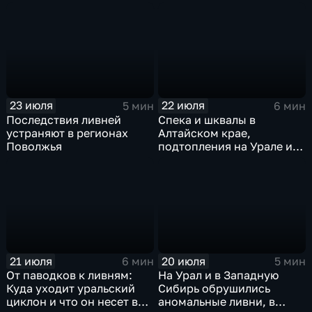
качели в Центральной
России
23 июля
22 июля
5 мин
6 мин
Последствия ливней
Спека и шквалы в
устраняют в регионах
Алтайском крае,
Поволжья
подтопления на Урале и
сентябрьская прохлада в
Петербурге
21 июля
20 июля
6 мин
5 мин
От паводков к ливням:
На Урал и в Западную
Куда уходит уральский
Сибирь обрушились
циклон и что он несет в
аномальные ливни, в