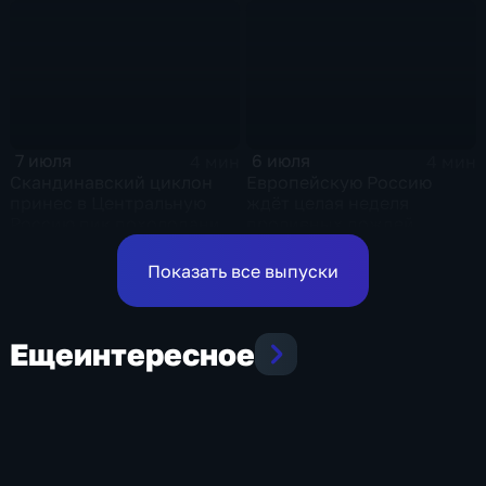
области и угроза
экстремальных ливней в
Центральной России
7 июля
6 июля
4 мин
4 мин
Скандинавский циклон
Европейскую Россию
принес в Центральную
ждёт целая неделя
Россию пик похолодания
проливных дождей
и ливни
Показать все выпуски
Еще
интересное