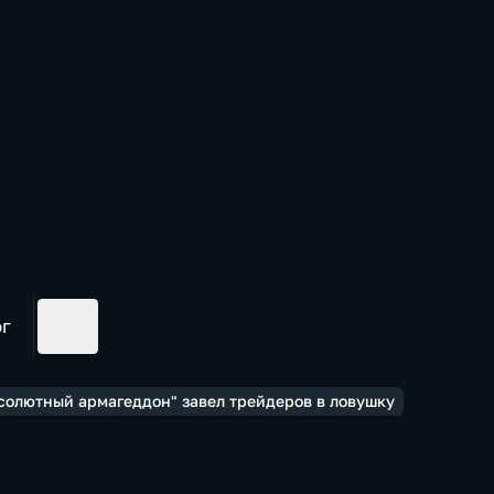
ог
бсолютный армагеддон" завел трейдеров в ловушку