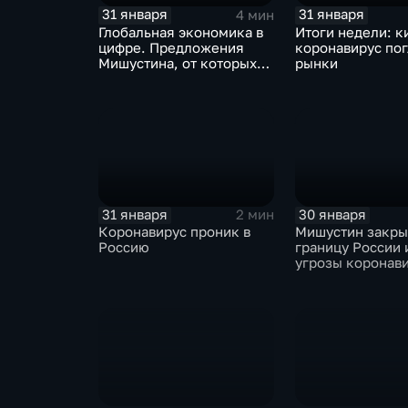
31 января
31 января
4 мин
Глобальная экономика в
Итоги недели: к
цифре. Предложения
коронавирус по
Мишустина, от которых
рынки
ЕАЭС не сможет
отказаться
31 января
30 января
2 мин
Коронавирус проник в
Мишустин закр
Россию
границу России 
угрозы коронав