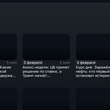
3 февраля
3 февраля
5 мин
2 мин
 Какие
Анонс недели: ЦБ примет
Курс дня. Заражё
ской
решение по ставке, а
нефть: кто первый
ыдержат
Трамп начнёт
остановит истерик
предвыборную гонку
почему ОПЕК лучш
вмешиваться