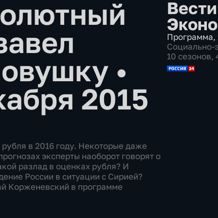
солютный
Вести
Эконо
завел
Программа
,
Социально-
10 сезонов,
ловушку
•
кабря 2015
 рубля в 2016 году. Некоторые даже
 прогнозах эксперты наоборот говорят о
акой разлад в оценках рубля? И
дение России в ситуации с Сирией?
ай Корженевский в программе