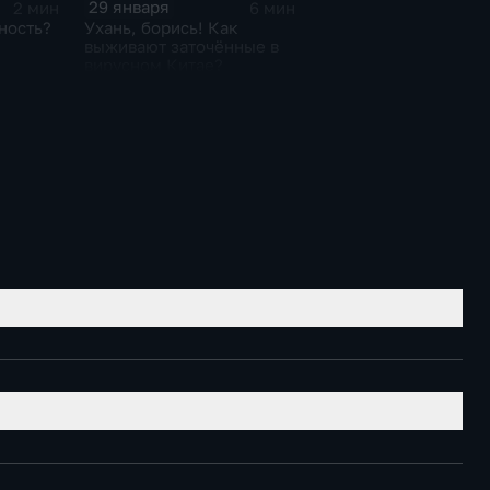
29 января
2 мин
6 мин
ность?
Ухань, борись! Как
выживают заточённые в
вирусном Китае?