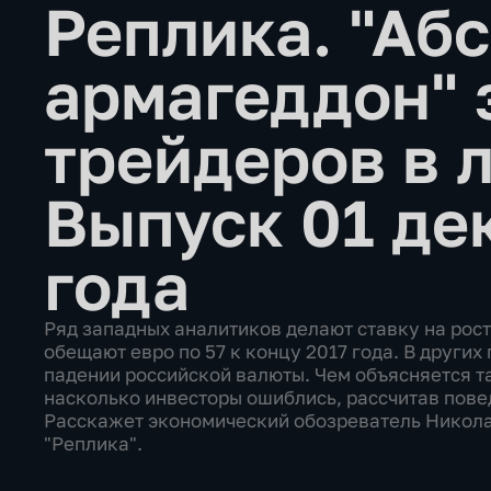
Реплика. "Аб
армагеддон" 
трейдеров в 
Выпуск 01 де
года
Ряд западных аналитиков делают ставку на рост
обещают евро по 57 к концу 2017 года. В других
падении российской валюты. Чем объясняется т
насколько инвесторы ошиблись, рассчитав пове
Расскажет экономический обозреватель Никол
"Реплика".