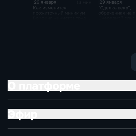
29 января
29 января
13 мин
Как изменится
"Сделка века",
прожиточный минимум.
обреченная на п
Брифинг министра труда
Очередной опус
и соцзащиты Антона
Жанр: политиче
Котякова
фантастика
О платформе
Эфир