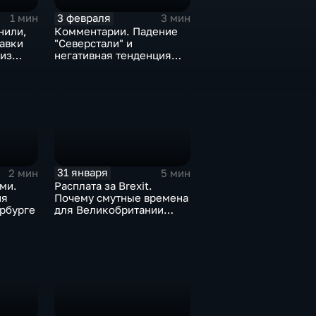
3 февраля
1 мин
3 мин
нили,
Комментарии. Падение
тавки
"Северстали" и
 из
негативная тенденция
а ценах
для бизнеса Apple
31 января
2 мин
5 мин
ми.
Расплата за Brexit.
ия
Почему смутные времена
рбурге
для Великобритании
только начинаются