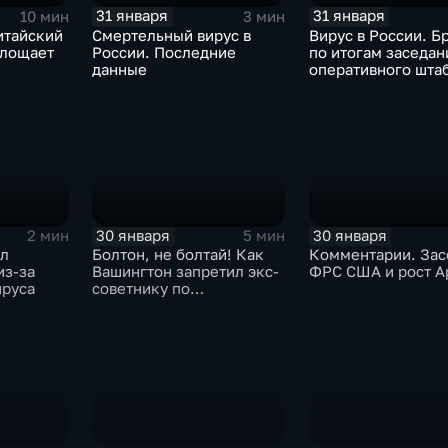
31 января
31 января
10 мин
3 мин
итайский
Смертельный вирус в
Вирус в России. Б
глощает
России. Последние
по итогам заседан
данные
оперативного шта
30 января
30 января
2 мин
5 мин
ыл
Болтон, не болтай! Как
Комментарии. Зас
из-за
Вашингтон запретил экс-
ФРС США и рост A
ируса
советнику по
безопасности делиться
воспоминаниями