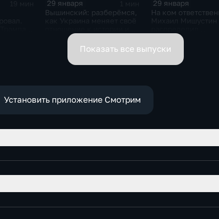
29 января
29 января
19 мин
1 мин
Вышинский: разберёмся,
На ком ответствен
ровал.
как Украина меняет своё
Михаил Мишустин
 Трампа.
отношение к истории и
распределил
ская
почему
обязанности вице-
премьеров
Показать все выпуски
Установить приложение Смотрим