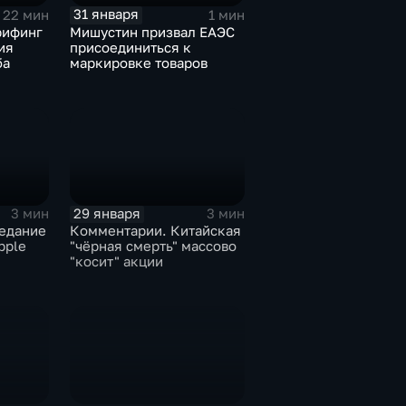
31 января
22 мин
1 мин
рифинг
Мишустин призвал ЕАЭС
ия
присоединиться к
ба
маркировке товаров
29 января
3 мин
3 мин
едание
Комментарии. Китайская
pple
"чёрная смерть" массово
"косит" акции