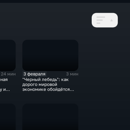
3 февраля
24 мин
3 мин
нная
"Черный лебедь": как
дорого мировой
у и
экономике обойдётся
е не
изоляция Поднебесной