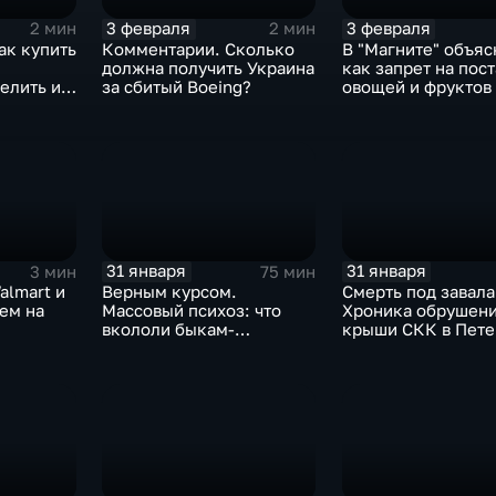
3 февраля
3 февраля
2 мин
2 мин
ак купить
Комментарии. Сколько
В "Магните" объяс
должна получить Украина
как запрет на пос
елить их
за сбитый Boeing?
овощей и фруктов
Китая отразится н
31 января
31 января
3 мин
75 мин
almart и
Верным курсом.
Смерть под завала
аем на
Массовый психоз: что
Хроника обрушен
вкололи быкам-
крыши СКК в Пете
мутантам, когда рухнет
доллар и почему месть
Китая станет страшнее
вируса