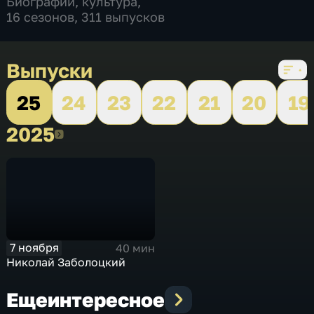
Биографии
,
культура
,
16 сезонов, 311 выпусков
Выпуски
25
24
23
22
21
20
19
2025
2025
7 ноября
40 мин
Николай Заболоцкий
Еще
интересное