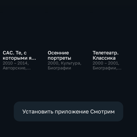
САС. Те, с
Осенние
Телетеатр.
которыми я...
портреты
Классика
2010 – 2014
,
2000
, Культура,
2000 – 2001
,
Авторские,
Биографии
Биографии,
Биографии,
Культура
культура
Установить приложение Смотрим