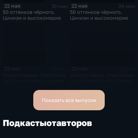
22 мая
22 мая
39 мин
39 мин
50 оттенков чёрного.
50 оттенков чёрного.
Цинизм и высокомерие
Цинизм и высокомерие
22 мая
22 мая
39 мин
40 мин
Золото Нации. Участники
Золото Нации. Участники
шоу Владислав Цындрин
шоу Владислав Цындрин
и Артемий Карпов
и Артемий Карпов
Показать все выпуски
Подкасты
от
авторов