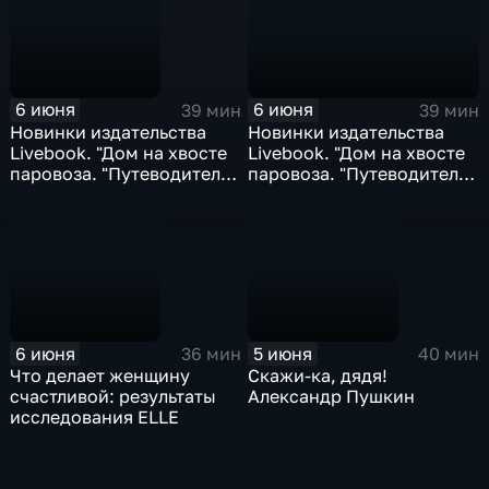
6 июня
6 июня
39 мин
39 мин
Новинки издательства
Новинки издательства
Livebook. "Дом на хвосте
Livebook. "Дом на хвосте
паровоза. "Путеводитель
паровоза. "Путеводитель
по Европе в сказках
по Европе в сказках
Андерсена"; "Вызовите
Андерсена"; "Вызовите
акушерку"...
акушерку"...
6 июня
5 июня
36 мин
40 мин
Что делает женщину
Скажи-ка, дядя!
счастливой: результаты
Александр Пушкин
исследования ELLE