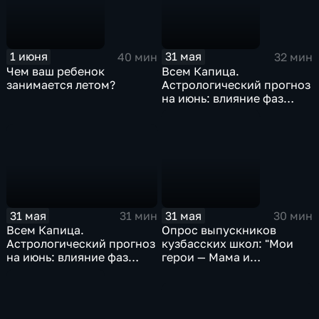
1 июня
31 мая
40 мин
32 мин
Чем ваш ребенок
Всем Капица.
занимается летом?
Астрологический прогноз
на июнь: влияние фаз
Луны и ретроградного
Юпитера
31 мая
31 мая
31 мин
30 мин
Всем Капица.
Опрос выпускников
Астрологический прогноз
кузбасских школ: "Мои
на июнь: влияние фаз
герои — Мама и
Луны и ретроградного
Оxxxymiron"
Юпитера