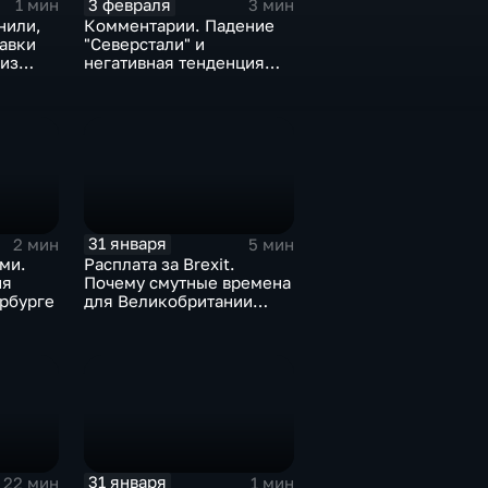
3 февраля
1 мин
3 мин
нили,
Комментарии. Падение
тавки
"Северстали" и
 из
негативная тенденция
а ценах
для бизнеса Apple
31 января
2 мин
5 мин
ми.
Расплата за Brexit.
ия
Почему смутные времена
рбурге
для Великобритании
только начинаются
31 января
22 мин
1 мин