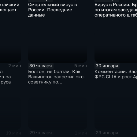
итайский
Смертельный вирус в
Вирус в России. Б
глощает
России. Последние
по итогам заседан
данные
оперативного шта
30 января
30 января
2 мин
5 мин
ыл
Болтон, не болтай! Как
Комментарии. Зас
из-за
Вашингтон запретил экс-
ФРС США и рост A
ируса
советнику по
безопасности делиться
воспоминаниями
29 января
29 января
19 мин
1 мин