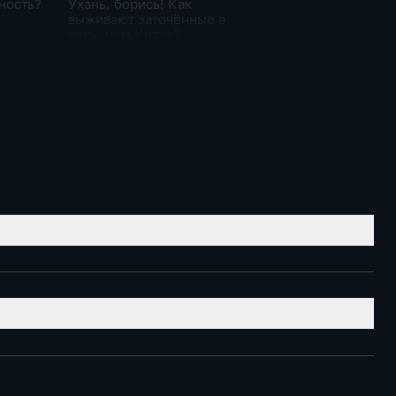
ность?
Ухань, борись! Как
выживают заточённые в
вирусном Китае?