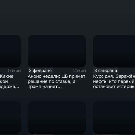
3 февраля
3 февраля
5 мин
2 мин
 Какие
Анонс недели: ЦБ примет
Курс дня. Заражё
ской
решение по ставке, а
нефть: кто первый
ыдержат
Трамп начнёт
остановит истерик
предвыборную гонку
почему ОПЕК лучш
вмешиваться