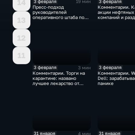
14
3 февраля
3 февраля
19 мин
Пресс-подход
Комментарии. К
руководителей
акции нефтяных
оперативного штаба по
компаний и разд
13
борьбе с коронавирусом
доход
12
11
3 февраля
3 февраля
3 мин
Комментарии. Торги на
Комментарии. W
карантине: названо
Dell: зарабатыв
лучшее лекарство от
панике
коррекции
31 января
31 января
4 мин