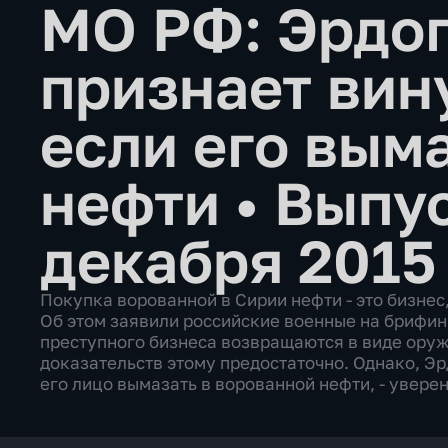
МО РФ: Эрдог
признает вин
если его выма
нефти
•
Выпус
декабря 2015
Покупка ворованной в Сирии нефти - это бизнес
Об этом заявили российские военные на брифин
преступного бизнеса возвращаются в виде оруж
доказательств этому предостаточно. Однако, Эр
его лицо вымазать в ворованной нефти, - увере