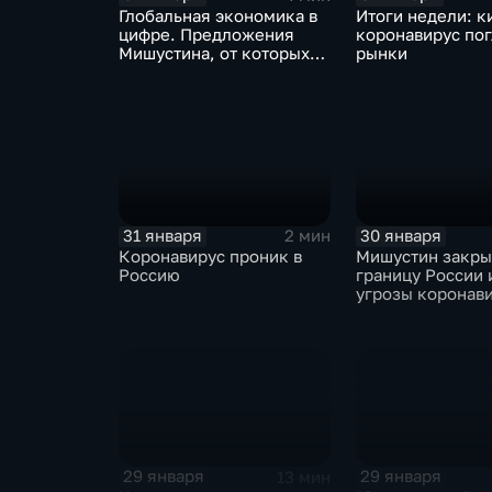
Глобальная экономика в
Итоги недели: к
цифре. Предложения
коронавирус по
Мишустина, от которых
рынки
ЕАЭС не сможет
отказаться
31 января
30 января
2 мин
Коронавирус проник в
Мишустин закр
Россию
границу России 
угрозы коронав
29 января
29 января
13 мин