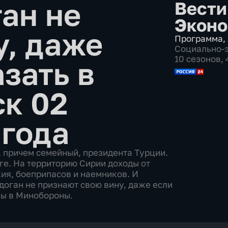
ан не
Вести
Эконо
у, даже
Программа
,
Социально-
10 сезонов,
зать в
к 02
 года
, причем семейный, президента Турции.
ге. На территорию Сирии доходы от
ия, боеприпасов и наемников. И
доган не признают свою вину, даже если
ны в Минобороны.