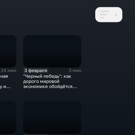
3 февраля
24 мин
3 мин
нная
"Черный лебедь": как
дорого мировой
у и
экономике обойдётся
е не
изоляция Поднебесной