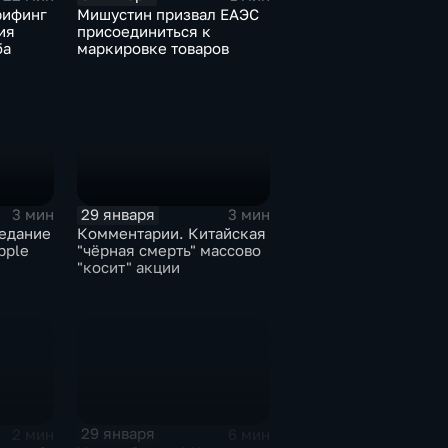
рифинг
Мишустин призвал ЕАЭС
ия
присоединиться к
ба
маркировке товаров
29 января
3 мин
3 мин
едание
Комментарии. Китайская
pple
"чёрная смерть" массово
"косит" акции
29 января
2 мин
6 мин