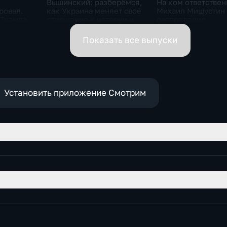
Вышинский: разберёмся,
На ком ответствен
ровал.
как Украина меняет своё
Михаил Мишустин
 Трампа.
отношение к истории и
распределил
ская
почему
обязанности вице-
премьеров
Показать все выпуски
Установить приложение Смотрим