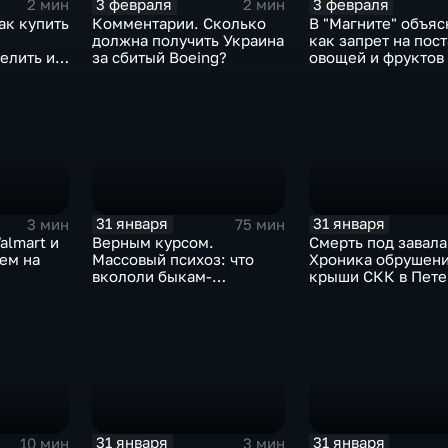
3 февраля
3 февраля
2 мин
2 мин
ак купить
Комментарии. Сколько
В "Магните" объяс
должна получить Украина
как запрет на пос
елить их
за сбитый Boeing?
овощей и фруктов
Китая отразится н
31 января
31 января
3 мин
75 мин
almart и
Верным курсом.
Смерть под завала
аем на
Массовый психоз: что
Хроника обрушен
вкололи быкам-
крыши СКК в Пете
мутантам, когда рухнет
доллар и почему месть
Китая станет страшнее
вируса
31 января
31 января
10 мин
3 мин