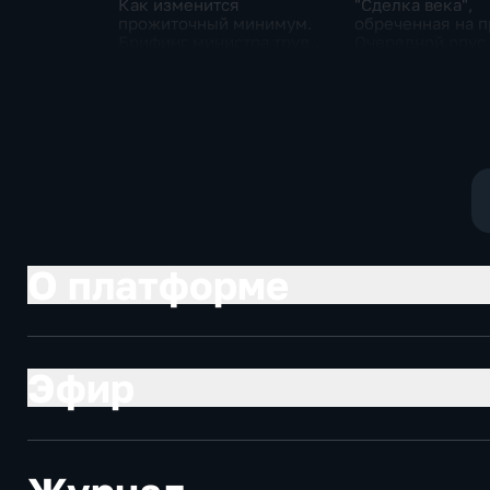
Как изменится
"Сделка века",
прожиточный минимум.
обреченная на п
Брифинг министра труда
Очередной опус
и соцзащиты Антона
Жанр: политиче
Котякова
фантастика
О платформе
Эфир