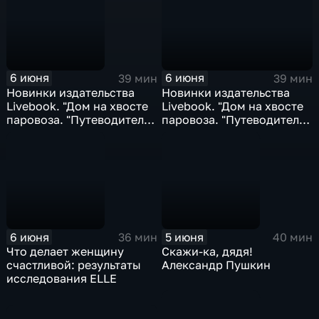
6 июня
6 июня
39 мин
39 мин
Новинки издательства
Новинки издательства
Livebook. "Дом на хвосте
Livebook. "Дом на хвосте
паровоза. "Путеводитель
паровоза. "Путеводитель
по Европе в сказках
по Европе в сказках
Андерсена"; "Вызовите
Андерсена"; "Вызовите
акушерку"...
акушерку"...
6 июня
5 июня
36 мин
40 мин
Что делает женщину
Скажи-ка, дядя!
счастливой: результаты
Александр Пушкин
исследования ELLE