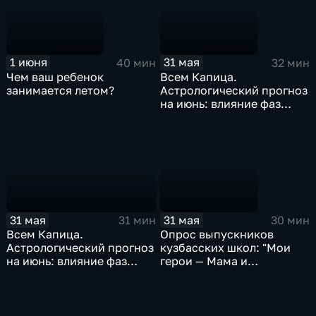
1 июня
31 мая
40 мин
32 мин
Чем ваш ребенок
Всем Капица.
занимается летом?
Астрологический прогноз
на июнь: влияние фаз
Луны и ретроградного
Юпитера
31 мая
31 мая
31 мин
30 мин
Всем Капица.
Опрос выпускников
Астрологический прогноз
кузбасских школ: "Мои
на июнь: влияние фаз
герои — Мама и
Луны и ретроградного
Оxxxymiron"
Юпитера