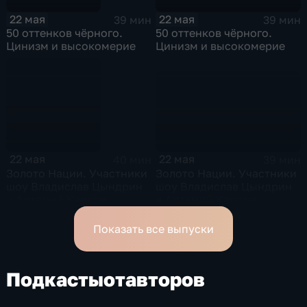
22 мая
22 мая
39 мин
39 мин
50 оттенков чёрного.
50 оттенков чёрного.
Цинизм и высокомерие
Цинизм и высокомерие
22 мая
22 мая
39 мин
40 мин
Золото Нации. Участники
Золото Нации. Участники
шоу Владислав Цындрин
шоу Владислав Цындрин
и Артемий Карпов
и Артемий Карпов
Показать все выпуски
Подкасты
от
авторов