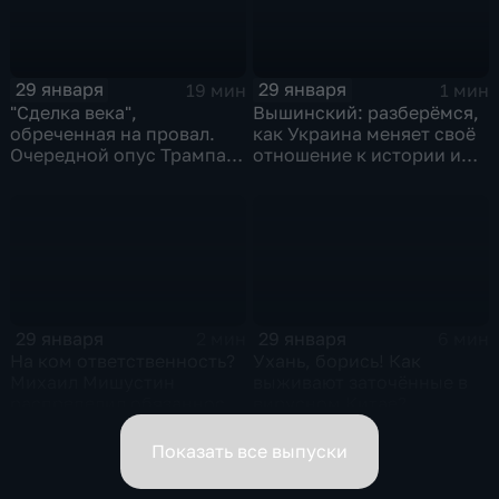
29 января
29 января
19 мин
1 мин
"Сделка века",
Вышинский: разберёмся,
обреченная на провал.
как Украина меняет своё
Очередной опус Трампа.
отношение к истории и
Жанр: политическая
почему
фантастика
29 января
29 января
2 мин
6 мин
На ком ответственность?
Ухань, борись! Как
Михаил Мишустин
выживают заточённые в
распределил обязанности
вирусном Китае?
вице-премьеров
Показать все выпуски