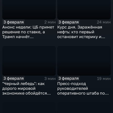
3 февраля
3 февраля
2 мин
24 мин
Анонс недели: ЦБ примет
Курс дня. Заражённая
решение по ставке, а
нефть: кто первый
Трамп начнёт
остановит истерику и
предвыборную гонку
почему ОПЕК лучше не
вмешиваться
3 февраля
3 февраля
3 мин
19 мин
"Черный лебедь": как
Пресс-подход
дорого мировой
руководителей
экономике обойдётся
оперативного штаба по
изоляция Поднебесной
борьбе с коронавирусом