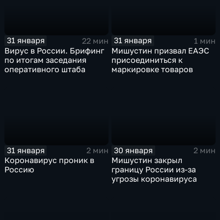
31 января
31 января
22 мин
1 мин
Вирус в России. Брифинг
Мишустин призвал ЕАЭС
по итогам заседания
присоединиться к
оперативного штаба
маркировке товаров
31 января
30 января
2 мин
2 мин
Коронавирус проник в
Мишустин закрыл
Россию
границу России из-за
угрозы коронавируса