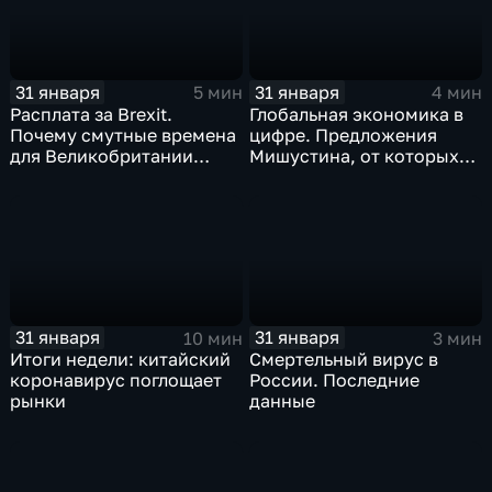
31 января
31 января
5 мин
4 мин
Расплата за Brexit.
Глобальная экономика в
Почему смутные времена
цифре. Предложения
для Великобритании
Мишустина, от которых
только начинаются
ЕАЭС не сможет
отказаться
31 января
31 января
10 мин
3 мин
Итоги недели: китайский
Смертельный вирус в
коронавирус поглощает
России. Последние
рынки
данные