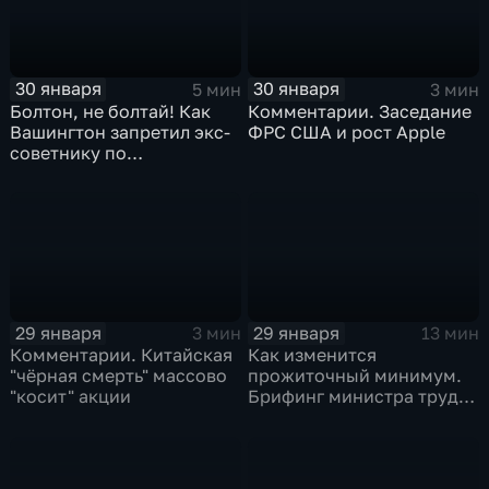
30 января
30 января
5 мин
3 мин
Болтон, не болтай! Как
Комментарии. Заседание
Вашингтон запретил экс-
ФРС США и рост Apple
советнику по
безопасности делиться
воспоминаниями
29 января
29 января
3 мин
13 мин
Комментарии. Китайская
Как изменится
"чёрная смерть" массово
прожиточный минимум.
"косит" акции
Брифинг министра труда
и соцзащиты Антона
Котякова