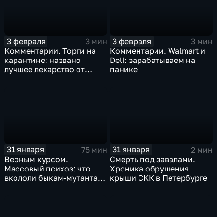
3 февраля
3 февраля
3 мин
3 мин
Комментарии. Торги на
Комментарии. Walmart и
карантине: названо
Dell: зарабатываем на
лучшее лекарство от
панике
коррекции
31 января
31 января
75 мин
2 мин
Верным курсом.
Смерть под завалами.
Массовый психоз: что
Хроника обрушения
вкололи быкам-мутантам,
крыши СКК в Петербурге
когда рухнет доллар и
почему месть Китая
станет страшнее вируса