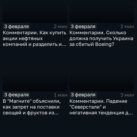
3 февраля
3 февраля
2 мин
2 мин
Комментарии. Как купить
Комментарии. Сколько
акции нефтяных
должна получить Украина
компаний и разделить их
за сбитый Boeing?
доход
3 февраля
3 февраля
1 мин
3 мин
В "Магните" объяснили,
Комментарии. Падение
как запрет на поставки
"Северстали" и
овощей и фруктов из
негативная тенденция для
Китая отразится на ценах
бизнеса Apple