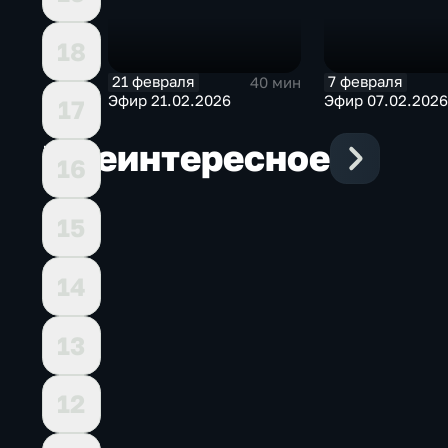
18
21 февраля
7 февраля
40 мин
Эфир 21.02.2026
Эфир 07.02.2026
17
Еще
интересное
16
15
14
13
12