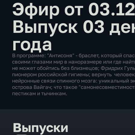
Эфир от 03.1
Выпуск 03 де
года
В программе: "Антисоня" - браслет, который спа
своими глазами мир в наноразмере или где най
не может обойтись без близнецов; Фридрих Гул
пионером российской гигиены; вернуть человек
нейронные связи спинного мозга: уникальный э
острова Вайгач; что такое "самонесовместимост
пестикам и тычинкам.
Выпуски