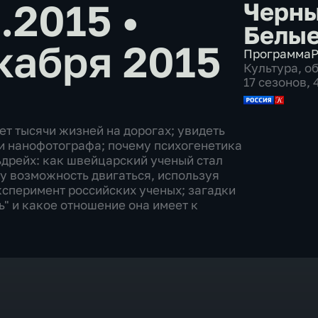
2.2015
•
Черны
Белые
кабря 2015
Программа
Р
Культура
,
о
17 сезонов, 
сет тысячи жизней на дорогах; увидеть
ти нанофотографа; почему психогенетика
ьдрейх: как швейцарский ученый стал
у возможность двигаться, используя
ксперимент российских ученых; загадки
ь" и какое отношение она имеет к