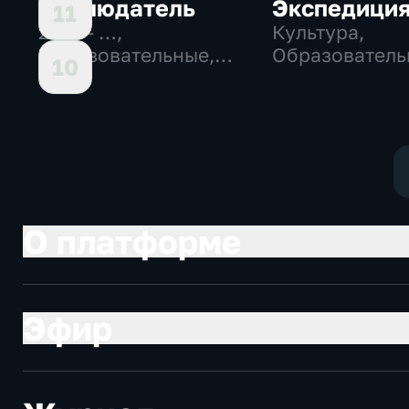
Наблюдатель
Экспедици
11
2011 – …
,
Культура,
Образовательные,
Образователь
10
Культура
О платформе
Эфир