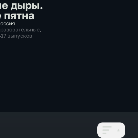
е дыры.
 пятна
оссия
бразовательные
,
417 выпусков