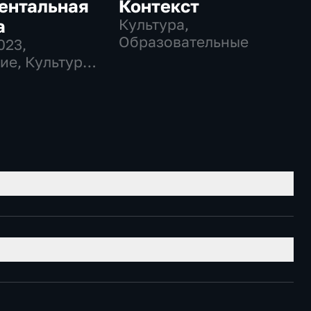
ентальная
Контекст
а
Культура,
Образовательные
023
,
ие, Культура,
вательные