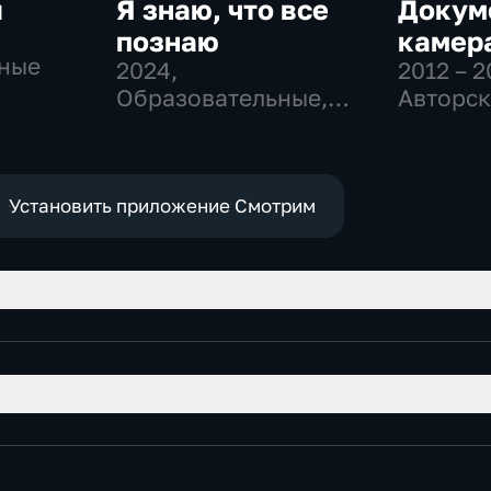
я
Я знаю, что все
Докум
познаю
камер
ные
2024
,
2012 – 2
Образовательные,
Авторск
Культура
образо
Установить приложение Смотрим