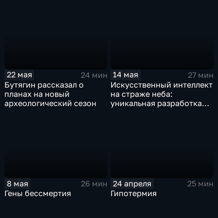
заболеванием
интеллекту" для старших
классов
22 мая
14 мая
24 мин
27 мин
Бутягин рассказал о
Искусственный интеллект
планах на новый
на страже неба:
археологический сезон
уникальная разработка
для уничтожения
беспилотников врага
8 мая
24 апреля
26 мин
25 мин
Гены бессмертия
Гипотермия