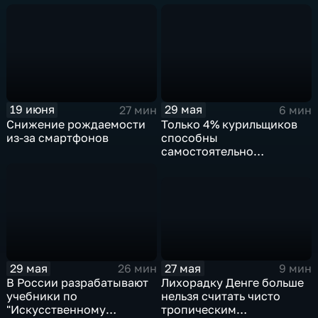
грунта с темной стороны
Луны
19 июня
29 мая
27 мин
6 мин
Снижение рождаемости
Только 4% курильщиков
из-за смартфонов
способны
самостоятельно
отказаться от табака,
эксперты предлагают
прагматичный подход к
снижению вреда
27 мая
29 мая
9 мин
26 мин
Лихорадку Денге больше
В России разрабатывают
нельзя считать чисто
учебники по
тропическим
"Искусственному