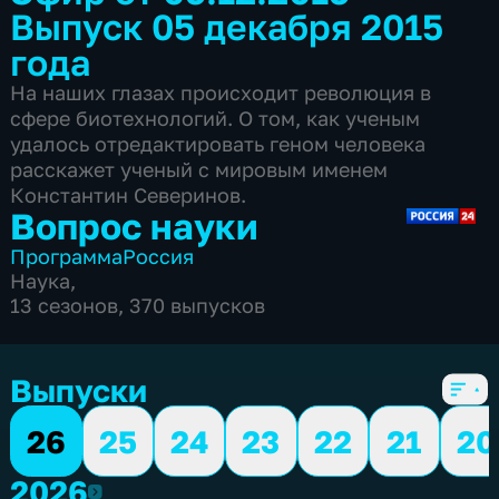
Выпуск 05 декабря 2015
года
На наших глазах происходит революция в
сфере биотехнологий. О том, как ученым
удалось отредактировать геном человека
расскажет ученый с мировым именем
Константин Северинов.
Вопрос науки
Программа
Россия
Наука
,
13 сезонов, 370 выпусков
Выпуски
26
25
24
23
22
21
20
2026
2026