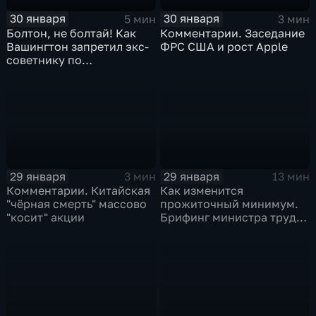
30 января
30 января
5 мин
3 мин
Болтон, не болтай! Как
Комментарии. Заседание
Вашингтон запретил экс-
ФРС США и рост Apple
советнику по
безопасности делиться
воспоминаниями
29 января
29 января
3 мин
13 мин
Комментарии. Китайская
Как изменится
"чёрная смерть" массово
прожиточный минимум.
"косит" акции
Брифинг министра труда
и соцзащиты Антона
Котякова