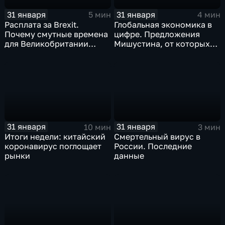
31 января
31 января
5 мин
4 мин
Расплата за Brexit.
Глобальная экономика в
Почему смутные времена
цифре. Предложения
для Великобритании
Мишустина, от которых
только начинаются
ЕАЭС не сможет
отказаться
31 января
31 января
10 мин
3 мин
Итоги недели: китайский
Смертельный вирус в
коронавирус поглощает
России. Последние
рынки
данные