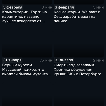
3 февраля
3 февраля
3 мин
3 мин
Комментарии. Торги на
Комментарии. Walmart и
карантине: названо
Dell: зарабатываем на
лучшее лекарство от
панике
коррекции
31 января
31 января
75 мин
2 мин
Верным курсом.
Смерть под завалами.
Массовый психоз: что
Хроника обрушения
вкололи быкам-мутантам,
крыши СКК в Петербурге
когда рухнет доллар и
почему месть Китая
станет страшнее вируса