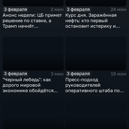
3 февраля
3 февраля
2 мин
24 мин
Анонс недели: ЦБ примет
Курс дня. Заражённая
решение по ставке, а
нефть: кто первый
Трамп начнёт
остановит истерику и
предвыборную гонку
почему ОПЕК лучше не
вмешиваться
3 февраля
3 февраля
3 мин
19 мин
"Черный лебедь": как
Пресс-подход
дорого мировой
руководителей
экономике обойдётся
оперативного штаба по
изоляция Поднебесной
борьбе с коронавирусом