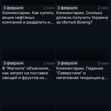
3 февраля
3 февраля
2 мин
2 мин
Комментарии. Как купить
Комментарии. Сколько
акции нефтяных
должна получить Украина
компаний и разделить их
за сбитый Boeing?
доход
3 февраля
3 февраля
1 мин
3 мин
В "Магните" объяснили,
Комментарии. Падение
как запрет на поставки
"Северстали" и
овощей и фруктов из
негативная тенденция для
Китая отразится на ценах
бизнеса Apple