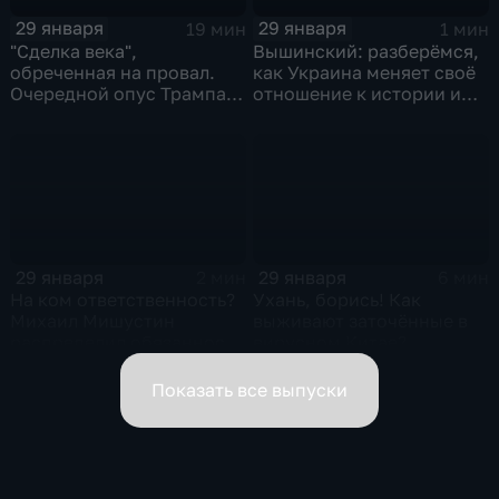
29 января
29 января
19 мин
1 мин
"Сделка века",
Вышинский: разберёмся,
обреченная на провал.
как Украина меняет своё
Очередной опус Трампа.
отношение к истории и
Жанр: политическая
почему
фантастика
29 января
29 января
2 мин
6 мин
На ком ответственность?
Ухань, борись! Как
Михаил Мишустин
выживают заточённые в
распределил обязанности
вирусном Китае?
вице-премьеров
Показать все выпуски