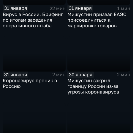
31 января
31 января
22 мин
1 мин
Вирус в России. Брифинг
Мишустин призвал ЕАЭС
по итогам заседания
присоединиться к
оперативного штаба
маркировке товаров
31 января
30 января
2 мин
2 мин
Коронавирус проник в
Мишустин закрыл
Россию
границу России из-за
угрозы коронавируса