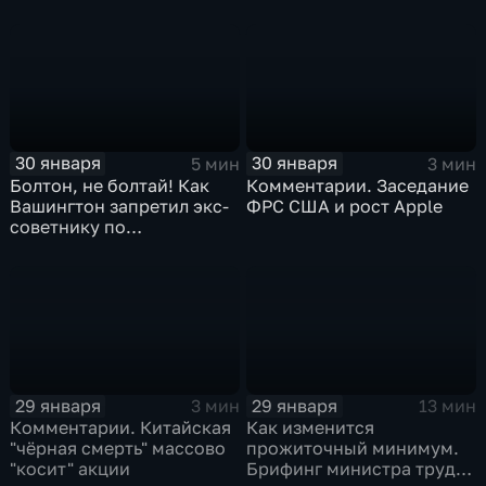
30 января
30 января
5 мин
3 мин
Болтон, не болтай! Как
Комментарии. Заседание
Вашингтон запретил экс-
ФРС США и рост Apple
советнику по
безопасности делиться
воспоминаниями
29 января
29 января
3 мин
13 мин
Комментарии. Китайская
Как изменится
"чёрная смерть" массово
прожиточный минимум.
"косит" акции
Брифинг министра труда