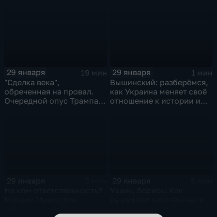
и соцзащиты Антона
Котякова
29 января
29 января
19 мин
1 мин
"Сделка века",
Вышинский: разберёмся,
обреченная на провал.
как Украина меняет своё
Очередной опус Трампа.
отношение к истории и
Жанр: политическая
почему
фантастика
29 января
29 января
2 мин
6 мин
На ком ответственность?
Ухань, борись! Как
Михаил Мишустин
выживают заточённые в
распределил обязанности
вирусном Китае?