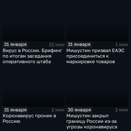
31 января
31 января
22 мин
1 мин
Вирус в России. Брифинг
Мишустин призвал ЕАЭС
по итогам заседания
присоединиться к
оперативного штаба
маркировке товаров
31 января
30 января
2 мин
2 мин
Коронавирус проник в
Мишустин закрыл
Россию
границу России из-за
угрозы коронавируса