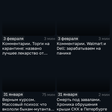
Китая отразится на ценах
бизнеса Apple
3 февраля
3 февраля
3 мин
3 мин
Комментарии. Торги на
Комментарии. Walmart и
карантине: названо
Dell: зарабатываем на
лучшее лекарство от
панике
коррекции
31 января
31 января
75 мин
2 мин
Верным курсом.
Смерть под завалами.
Массовый психоз: что
Хроника обрушения
вкололи быкам-мутантам,
крыши СКК в Петербурге