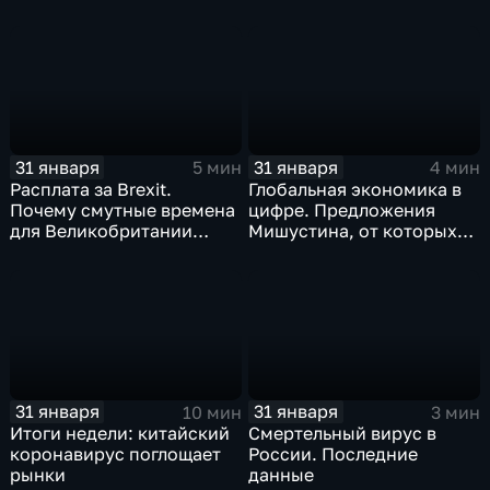
когда рухнет доллар и
почему месть Китая
станет страшнее вируса
31 января
31 января
5 мин
4 мин
Расплата за Brexit.
Глобальная экономика в
Почему смутные времена
цифре. Предложения
для Великобритании
Мишустина, от которых
только начинаются
ЕАЭС не сможет
отказаться
31 января
31 января
10 мин
3 мин
Итоги недели: китайский
Смертельный вирус в
коронавирус поглощает
России. Последние
рынки
данные