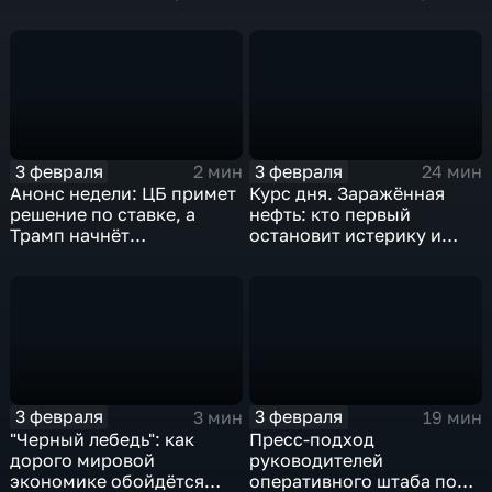
удар
3 февраля
3 февраля
2 мин
24 мин
Анонс недели: ЦБ примет
Курс дня. Заражённая
решение по ставке, а
нефть: кто первый
Трамп начнёт
остановит истерику и
предвыборную гонку
почему ОПЕК лучше не
вмешиваться
3 февраля
3 февраля
3 мин
19 мин
"Черный лебедь": как
Пресс-подход
дорого мировой
руководителей
экономике обойдётся
оперативного штаба по