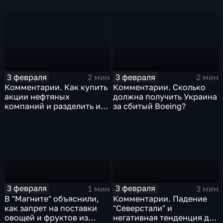
изоляция Поднебесной
борьбе с коронавирусом
3 февраля
3 февраля
2 мин
2 мин
Комментарии. Как купить
Комментарии. Сколько
акции нефтяных
должна получить Украина
компаний и разделить их
за сбитый Boeing?
доход
3 февраля
3 февраля
1 мин
3 мин
В "Магните" объяснили,
Комментарии. Падение
как запрет на поставки
"Северстали" и
овощей и фруктов из
негативная тенденция для