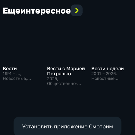
Еще
интересное
Вести
Вести с Марией
Вести недели
Петрашко
1991 – …
,
2001 – 2026
,
Новостные,
Новостные,
2025
,
Общественно-
Общественно-
Общественно-
политические,
политические
политические,
социально-
Новостные
экономические
Установить приложение Смотрим