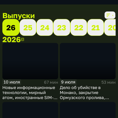
Выпуски
26
25
24
23
22
21
20
2026
2026
10 июля
9 июля
67 мин
53 мин
Новые информационные
Дело об убийстве в
технологии, мирный
Монако, закрытие
атом, иностранные SIM-
Ормузского пролива,
карты и обход
рост продаж книг в
блокировок
России