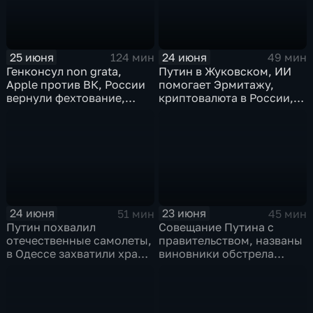
25 июня
24 июня
124 мин
49 мин
Генконсул non grata,
Путин в Жуковском, ИИ
Apple против ВК, России
помогает Эрмитажу,
вернули фехтование,
криптовалюта в России,
Дитер Болен влип
ПМЮФ открылся в СПб
24 июня
23 июня
51 мин
45 мин
Путин похвалил
Совещание Путина с
отечественные самолеты,
правительством, названы
в Одессе захватили храм,
виновники обстрела
Гданьск без Зеленского
детей, похороны юного
героя в Ингушетии