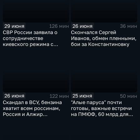
29 июня
26 июня
126 мин
36 мин
СВР России заявила о
Скончался Сергей
сотрудничестве
Иванов, обмен пленными,
киевского режима с
бои за Константиновку
мексиканскими
наркокартелями.
26 июня
25 июня
122 мин
50 мин
Скандал в ВСУ, бензина
"Алые паруса" почти
хватит всем россинам,
готовы, важные встречи
Россия и Алжир
на ПМЮФ, 60 млрд для
наращивают торговый
аграриев
оборот