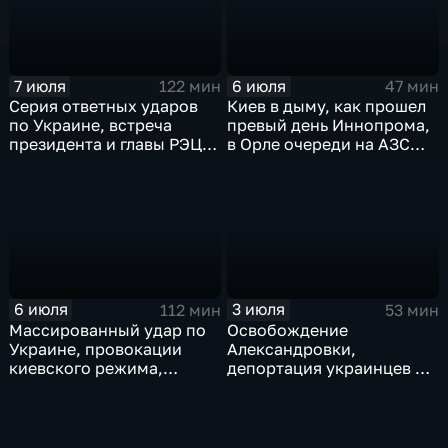
7 июля
6 июля
122 мин
47 мин
Серия ответных ударов
Киев в дыму, как прошел
по Украине, встреча
превый день Иннопрома,
президента и главы РЭЦ,
в Орле очереди на АЗС
саммит альянса в Анкаре,
стали меньше, биохакер
теракт в Монако
Брайан Джонсон
рассказал о редкой
болезни
6 июля
3 июля
112 мин
53 мин
Массированный удар по
Освобождение
Украине, провокации
Александровки,
киевского режима,
депортация украинцев из
развитие регионов
Германии и масштабные
тульские перспективы,
проекты ВТБ на Чукотке
скандал на чемпионате
мира