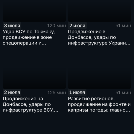
3 июля
2 июля
120 мин
51 мин
Удар ВСУ по Токмаку,
Продвижение в
продвижение в зоне
Донбассе, удары по
спецоперации и
инфраструктуре Украины,
прощание с Али Хаменеи
юбилей Калининградской
в Иране
области, переговоры в
Армении, рекорд Бельгии
на ЧМ и ливни в Москве.
2 июля
1 июля
125 мин
51 мин
Продвижение на
Развитие регионов,
Донбассе, удары по
продвижение на фронте и
инфраструктуре ВСУ,
капризы погоды: главное
юбилей Калининградской
к этому часу
области, визит фон дер
Ляйен в Армению, рекорд
Бельгии на ЧМ и скорые