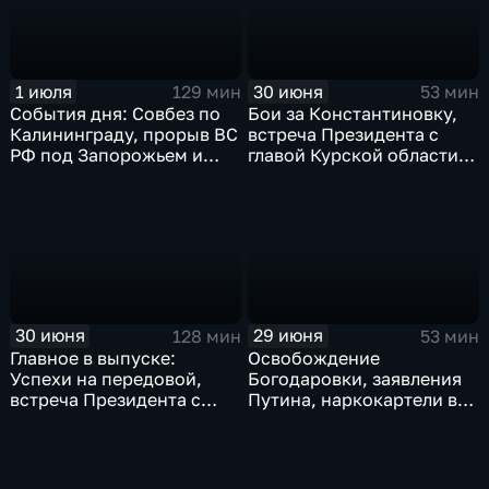
ливни в Москве.
1 июля
30 июня
129 мин
53 мин
События дня: Совбез по
Бои за Константиновку,
Калининграду, прорыв ВС
встреча Президента с
РФ под Запорожьем и
главой Курской области и
исторический рекорд
ликвидация олигарха в
Мбаппе
Монако
30 июня
29 июня
128 мин
53 мин
Главное в выпуске:
Освобождение
Успехи на передовой,
Богодаровки, заявления
встреча Президента с
Путина, наркокартели в
главой Курской области и
Киеве, ядерный вопрос
исторический теракт в
Финляндии, возвращение
Монако
пленных, шторм в Париже
и плей-офф ЧМ