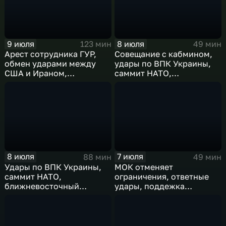
9 июля
8 июля
123 мин
49 мин
Арест сотрудника ГУР,
Совещание с кабмином,
обмен ударами между
удары по ВПК Украины,
США и Ираном,
саммит НАТО,
результаты
ближневосточный
международного
конфликт, слияние
сотрудничества,
циклонов
суперциклон и эффект
Фудзивары
8 июля
7 июля
88 мин
49 мин
Удары по ВПК Украины,
МОК отменяет
саммит НАТО,
ограничения, ответные
ближневосточный
удары, поддежка
конфликт,новые драмы
экспорта, теракт в
чемпионата мира,
Монако
слияние циклонов