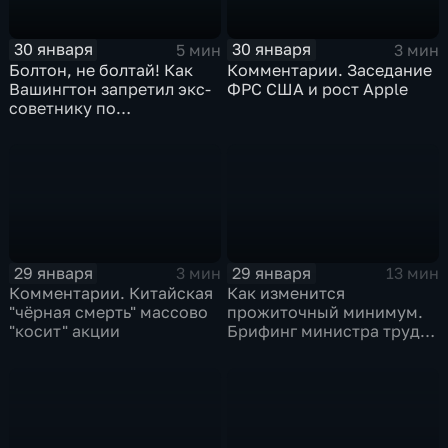
30 января
30 января
5 мин
3 мин
Болтон, не болтай! Как
Комментарии. Заседание
Вашингтон запретил экс-
ФРС США и рост Apple
советнику по
безопасности делиться
воспоминаниями
29 января
29 января
3 мин
13 мин
Комментарии. Китайская
Как изменится
"чёрная смерть" массово
прожиточный минимум.
"косит" акции
Брифинг министра труда
и соцзащиты Антона
Котякова