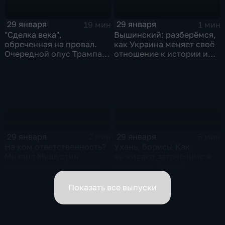
29 января
29 января
19 мин
1 мин
"Сделка века",
Вышинский: разберёмся,
обреченная на провал.
как Украина меняет своё
Очередной опус Трампа.
отношение к истории и
Жанр: политическая
почему
фантастика
29 января
29 января
2 мин
6 мин
На ком ответственность?
Ухань, борись! Как
Михаил Мишустин
выживают заточённые в
распределил обязанности
вирусном Китае?
вице-премьеров
Показать все выпуски