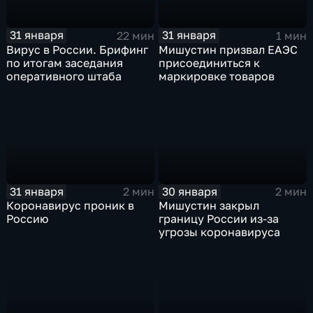
31 января
31 января
22 мин
1 мин
Вирус в России. Брифинг
Мишустин призвал ЕАЭС
по итогам заседания
присоединиться к
оперативного штаба
маркировке товаров
31 января
30 января
2 мин
2 мин
Коронавирус проник в
Мишустин закрыл
Россию
границу России из-за
угрозы коронавируса