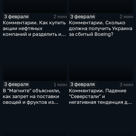
3 февраля
3 февраля
2 мин
2 мин
Комментарии. Как купить
Комментарии. Сколько
акции нефтяных
должна получить Украина
компаний и разделить их
за сбитый Boeing?
доход
3 февраля
3 февраля
1 мин
3 мин
В "Магните" объяснили,
Комментарии. Падение
как запрет на поставки
"Северстали" и
овощей и фруктов из
негативная тенденция для
Китая отразится на ценах
бизнеса Apple