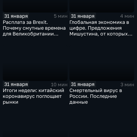
31 января
31 января
5 мин
4 мин
Расплата за Brexit.
Глобальная экономика в
Почему смутные времена
цифре. Предложения
для Великобритании
Мишустина, от которых
только начинаются
ЕАЭС не сможет
отказаться
31 января
31 января
10 мин
3 мин
Итоги недели: китайский
Смертельный вирус в
коронавирус поглощает
России. Последние
рынки
данные