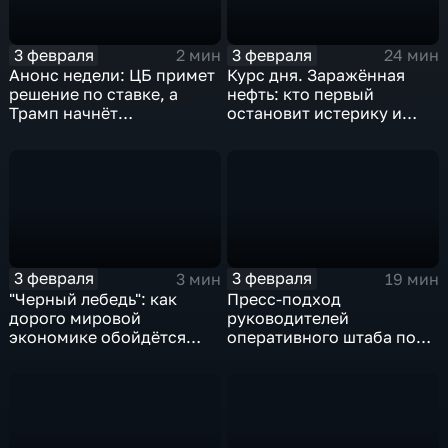
3 февраля
3 февраля
2 мин
24 мин
Анонс недели: ЦБ примет
Курс дня. Заражённая
решение по ставке, а
нефть: кто первый
Трамп начнёт
остановит истерику и
предвыборную гонку
почему ОПЕК лучше не
вмешиваться
3 февраля
3 февраля
3 мин
19 мин
"Черный лебедь": как
Пресс-подход
дорого мировой
руководителей
экономике обойдётся
оперативного штаба по
изоляция Поднебесной
борьбе с коронавирусом