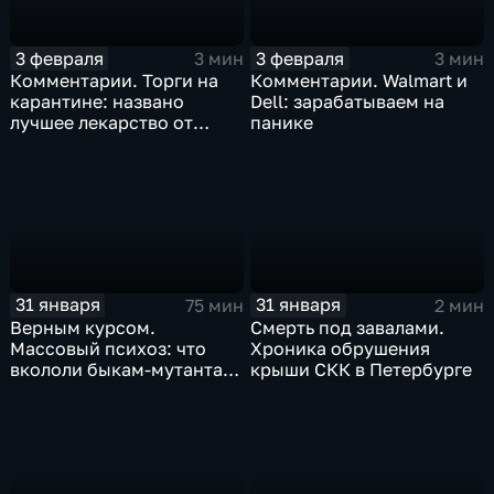
3 февраля
3 февраля
3 мин
3 мин
Комментарии. Торги на
Комментарии. Walmart и
карантине: названо
Dell: зарабатываем на
лучшее лекарство от
панике
коррекции
31 января
31 января
75 мин
2 мин
Верным курсом.
Смерть под завалами.
Массовый психоз: что
Хроника обрушения
вкололи быкам-мутантам,
крыши СКК в Петербурге
когда рухнет доллар и
почему месть Китая
станет страшнее вируса