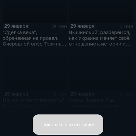
29 января
29 января
19 мин
1 мин
"Сделка века",
Вышинский: разберёмся,
обреченная на провал.
как Украина меняет своё
Очередной опус Трампа.
отношение к истории и
Жанр: политическая
почему
фантастика
29 января
29 января
2 мин
6 мин
На ком ответственность?
Ухань, борись! Как
Михаил Мишустин
выживают заточённые в
распределил обязанности
вирусном Китае?
вице-премьеров
Показать все выпуски