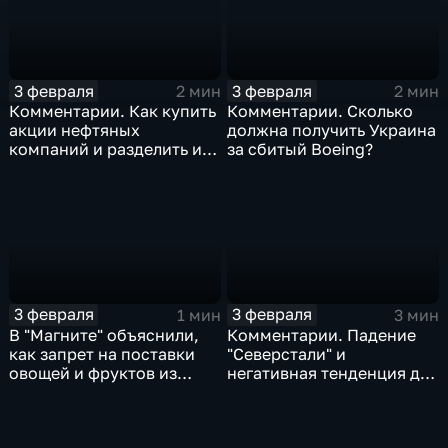
3 февраля
3 февраля
2 мин
2 мин
Комментарии. Как купить
Комментарии. Сколько
акции нефтяных
должна получить Украина
компаний и разделить их
за сбитый Boeing?
доход
3 февраля
3 февраля
1 мин
3 мин
В "Магните" объяснили,
Комментарии. Падение
как запрет на поставки
"Северстали" и
овощей и фруктов из
негативная тенденция для
Китая отразится на ценах
бизнеса Apple