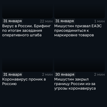
31 января
31 января
22 мин
1 мин
Вирус в России. Брифинг
Мишустин призвал ЕАЭС
по итогам заседания
присоединиться к
оперативного штаба
маркировке товаров
31 января
30 января
2 мин
2 мин
Коронавирус проник в
Мишустин закрыл
Россию
границу России из-за
угрозы коронавируса