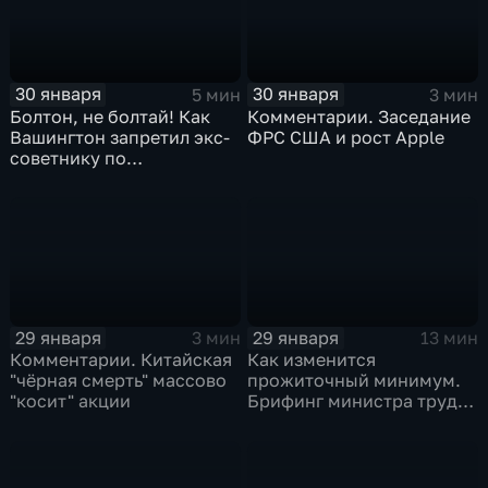
30 января
30 января
5 мин
3 мин
Болтон, не болтай! Как
Комментарии. Заседание
Вашингтон запретил экс-
ФРС США и рост Apple
советнику по
безопасности делиться
воспоминаниями
29 января
29 января
3 мин
13 мин
Комментарии. Китайская
Как изменится
"чёрная смерть" массово
прожиточный минимум.
"косит" акции
Брифинг министра труда
и соцзащиты Антона
Котякова