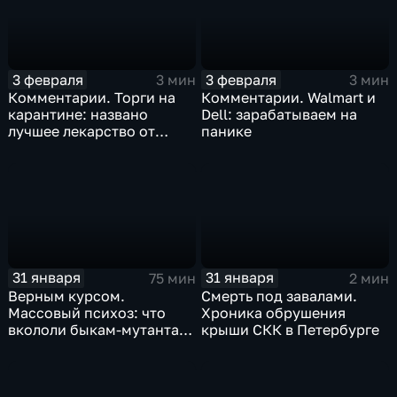
3 февраля
3 февраля
3 мин
3 мин
Комментарии. Торги на
Комментарии. Walmart и
карантине: названо
Dell: зарабатываем на
лучшее лекарство от
панике
коррекции
31 января
31 января
75 мин
2 мин
Верным курсом.
Смерть под завалами.
Массовый психоз: что
Хроника обрушения
вкололи быкам-мутантам,
крыши СКК в Петербурге
когда рухнет доллар и
почему месть Китая
станет страшнее вируса