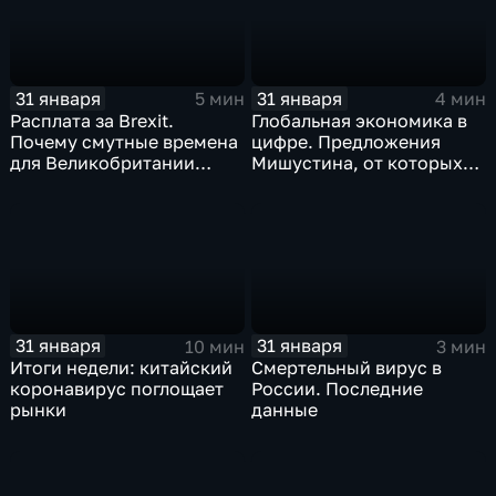
31 января
31 января
5 мин
4 мин
Расплата за Brexit.
Глобальная экономика в
Почему смутные времена
цифре. Предложения
для Великобритании
Мишустина, от которых
только начинаются
ЕАЭС не сможет
отказаться
31 января
31 января
10 мин
3 мин
Итоги недели: китайский
Смертельный вирус в
коронавирус поглощает
России. Последние
рынки
данные