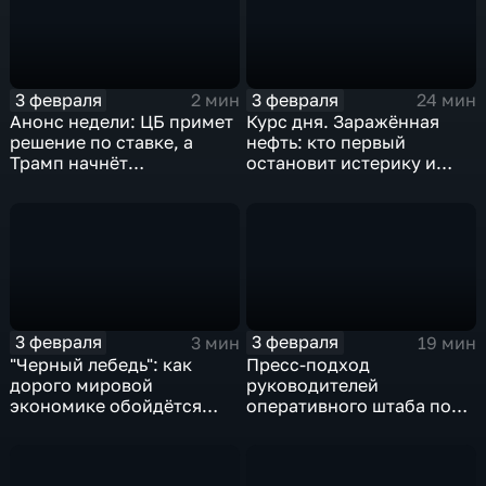
3 февраля
3 февраля
2 мин
24 мин
Анонс недели: ЦБ примет
Курс дня. Заражённая
решение по ставке, а
нефть: кто первый
Трамп начнёт
остановит истерику и
предвыборную гонку
почему ОПЕК лучше не
вмешиваться
3 февраля
3 февраля
3 мин
19 мин
"Черный лебедь": как
Пресс-подход
дорого мировой
руководителей
экономике обойдётся
оперативного штаба по
изоляция Поднебесной
борьбе с коронавирусом