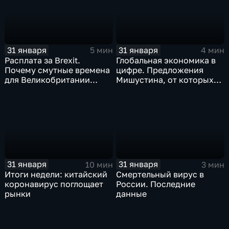
31 января
31 января
5 мин
4 мин
Расплата за Brexit.
Глобальная экономика в
Почему смутные времена
цифре. Предложения
для Великобритании
Мишустина, от которых
только начинаются
ЕАЭС не сможет
отказаться
31 января
31 января
10 мин
3 мин
Итоги недели: китайский
Смертельный вирус в
коронавирус поглощает
России. Последние
рынки
данные