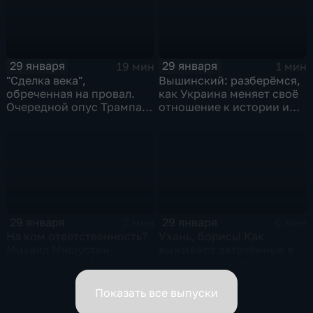
29 января
29 января
19 мин
1 мин
"Сделка века",
Вышинский: разберёмся,
обреченная на провал.
как Украина меняет своё
Очередной опус Трампа.
отношение к истории и
Жанр: политическая
почему
фантастика
29 января
29 января
2 мин
6 мин
На ком ответственность?
Ухань, борись! Как
Михаил Мишустин
выживают заточённые в
распределил обязанности
вирусном Китае?
вице-премьеров
Показать все выпуски