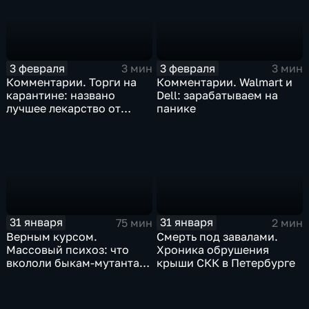
3 февраля
3 февраля
3 мин
3 мин
Комментарии. Торги на
Комментарии. Walmart и
карантине: названо
Dell: зарабатываем на
лучшее лекарство от
панике
коррекции
31 января
31 января
75 мин
2 мин
Верным курсом.
Смерть под завалами.
Массовый психоз: что
Хроника обрушения
вкололи быкам-мутантам,
крыши СКК в Петербурге
когда рухнет доллар и
почему месть Китая
станет страшнее вируса