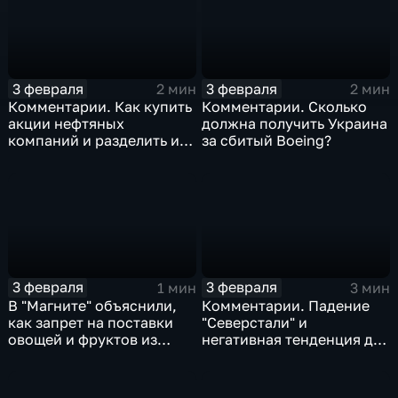
3 февраля
3 февраля
2 мин
2 мин
Комментарии. Как купить
Комментарии. Сколько
акции нефтяных
должна получить Украина
компаний и разделить их
за сбитый Boeing?
доход
3 февраля
3 февраля
1 мин
3 мин
В "Магните" объяснили,
Комментарии. Падение
как запрет на поставки
"Северстали" и
овощей и фруктов из
негативная тенденция для
Китая отразится на ценах
бизнеса Apple