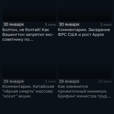
30 января
30 января
5 мин
3 мин
Болтон, не болтай! Как
Комментарии. Заседание
Вашингтон запретил экс-
ФРС США и рост Apple
советнику по
безопасности делиться
воспоминаниями
29 января
29 января
3 мин
13 мин
Комментарии. Китайская
Как изменится
"чёрная смерть" массово
прожиточный минимум.
"косит" акции
Брифинг министра труда
и соцзащиты Антона
Котякова