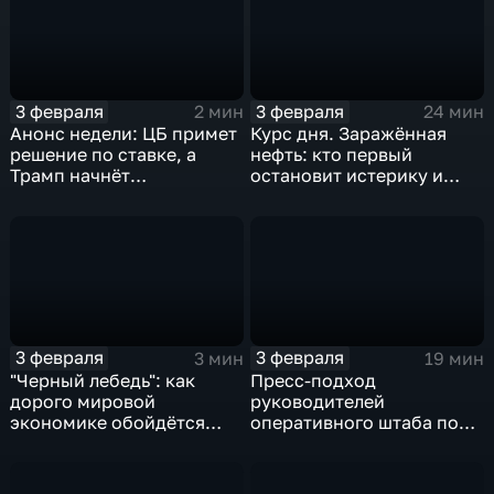
3 февраля
3 февраля
2 мин
24 мин
Анонс недели: ЦБ примет
Курс дня. Заражённая
решение по ставке, а
нефть: кто первый
Трамп начнёт
остановит истерику и
предвыборную гонку
почему ОПЕК лучше не
вмешиваться
3 февраля
3 февраля
3 мин
19 мин
"Черный лебедь": как
Пресс-подход
дорого мировой
руководителей
экономике обойдётся
оперативного штаба по
изоляция Поднебесной
борьбе с коронавирусом