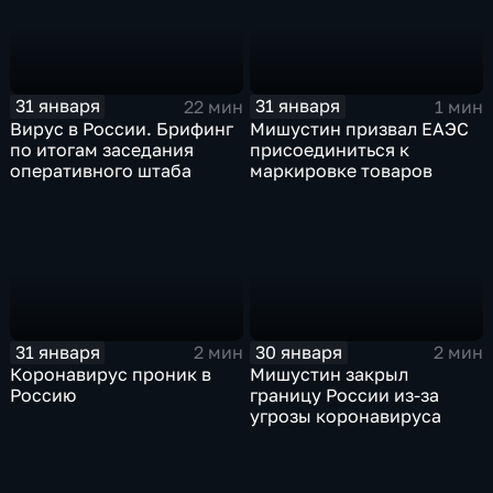
31 января
31 января
22 мин
1 мин
Вирус в России. Брифинг
Мишустин призвал ЕАЭС
по итогам заседания
присоединиться к
оперативного штаба
маркировке товаров
31 января
30 января
2 мин
2 мин
Коронавирус проник в
Мишустин закрыл
Россию
границу России из-за
угрозы коронавируса