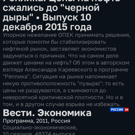
сжались до "черной
дыры"
•
Выпуск 10
декабря 2015 года
Упорное нежелание ОПЕК принимать решения,
которые помогли бы стабилизировать
нефтяной рынок, заставляет экономистов
задуматься о причинах. Что на самом деле
движет ценами на нефть? Об этом в авторском
взгляде Александра Кареевского в программе
"Реплика". Ситуация на рынке напоминает
некую противоположность "пузырю": то есть
цены не раздуваются, а сжимаются до
невероятной критической плотности. Но и в
том, и в другом случае взрыва не избежать.
Вести. Экономика
Программа
,
2011
,
Россия
Социально-экономические
,
10 сезонов, 48374 выпуска