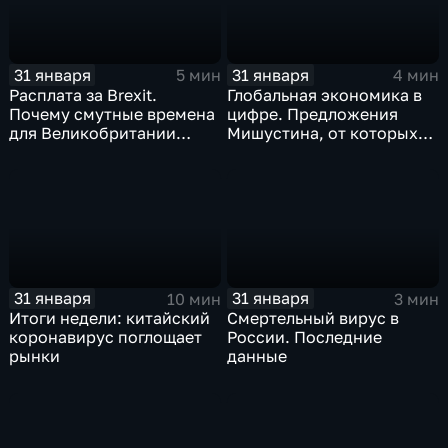
31 января
31 января
5 мин
4 мин
Расплата за Brexit.
Глобальная экономика в
Почему смутные времена
цифре. Предложения
для Великобритании
Мишустина, от которых
только начинаются
ЕАЭС не сможет
отказаться
31 января
31 января
10 мин
3 мин
Итоги недели: китайский
Смертельный вирус в
коронавирус поглощает
России. Последние
рынки
данные