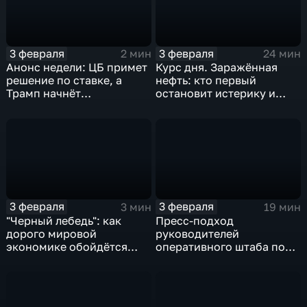
3 февраля
3 февраля
2 мин
24 мин
Анонс недели: ЦБ примет
Курс дня. Заражённая
решение по ставке, а
нефть: кто первый
Трамп начнёт
остановит истерику и
предвыборную гонку
почему ОПЕК лучше не
вмешиваться
3 февраля
3 февраля
3 мин
19 мин
"Черный лебедь": как
Пресс-подход
дорого мировой
руководителей
экономике обойдётся
оперативного штаба по
изоляция Поднебесной
борьбе с коронавирусом