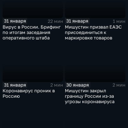
31 января
31 января
22 мин
1 мин
Вирус в России. Брифинг
Мишустин призвал ЕАЭС
по итогам заседания
присоединиться к
оперативного штаба
маркировке товаров
31 января
30 января
2 мин
2 мин
Коронавирус проник в
Мишустин закрыл
Россию
границу России из-за
угрозы коронавируса