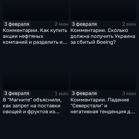
3 февраля
3 февраля
2 мин
2 мин
Комментарии. Как купить
Комментарии. Сколько
акции нефтяных
должна получить Украина
компаний и разделить их
за сбитый Boeing?
доход
3 февраля
3 февраля
1 мин
3 мин
В "Магните" объяснили,
Комментарии. Падение
как запрет на поставки
"Северстали" и
овощей и фруктов из
негативная тенденция для
Китая отразится на ценах
бизнеса Apple