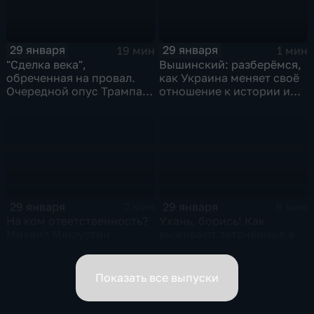
29 января
29 января
19 мин
1 мин
"Сделка века",
Вышинский: разберёмся,
обреченная на провал.
как Украина меняет своё
Очередной опус Трампа.
отношение к истории и
Жанр: политическая
почему
фантастика
29 января
29 января
2 мин
6 мин
На ком ответственность?
Ухань, борись! Как
Михаил Мишустин
выживают заточённые в
распределил обязанности
вирусном Китае?
вице-премьеров
Показать все выпуски