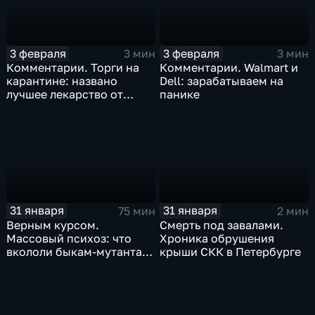
3 февраля
3 февраля
3 мин
3 мин
Комментарии. Торги на
Комментарии. Walmart и
карантине: названо
Dell: зарабатываем на
лучшее лекарство от
панике
коррекции
31 января
31 января
75 мин
2 мин
Верным курсом.
Смерть под завалами.
Массовый психоз: что
Хроника обрушения
вкололи быкам-мутантам,
крыши СКК в Петербурге
когда рухнет доллар и
почему месть Китая
станет страшнее вируса