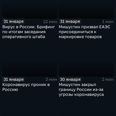
31 января
31 января
22 мин
1 мин
Вирус в России. Брифинг
Мишустин призвал ЕАЭС
по итогам заседания
присоединиться к
оперативного штаба
маркировке товаров
31 января
30 января
2 мин
2 мин
Коронавирус проник в
Мишустин закрыл
Россию
границу России из-за
угрозы коронавируса