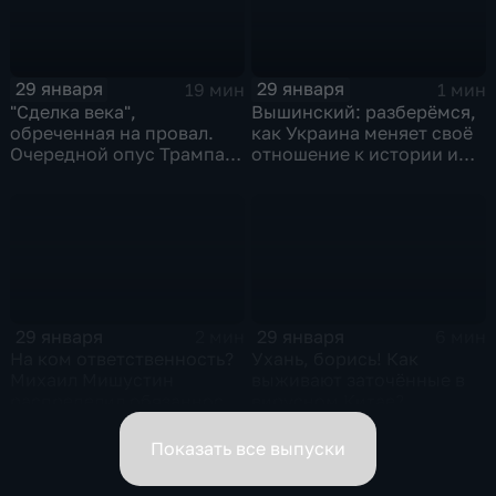
29 января
29 января
19 мин
1 мин
"Сделка века",
Вышинский: разберёмся,
обреченная на провал.
как Украина меняет своё
Очередной опус Трампа.
отношение к истории и
Жанр: политическая
почему
фантастика
29 января
29 января
2 мин
6 мин
На ком ответственность?
Ухань, борись! Как
Михаил Мишустин
выживают заточённые в
распределил обязанности
вирусном Китае?
вице-премьеров
Показать все выпуски