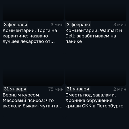
3 февраля
3 февраля
3 мин
3 мин
Комментарии. Торги на
Комментарии. Walmart и
карантине: названо
Dell: зарабатываем на
лучшее лекарство от
панике
коррекции
31 января
31 января
75 мин
2 мин
Верным курсом.
Смерть под завалами.
Массовый психоз: что
Хроника обрушения
вкололи быкам-мутантам,
крыши СКК в Петербурге
когда рухнет доллар и
почему месть Китая
станет страшнее вируса