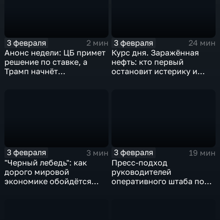
3 февраля
3 февраля
2 мин
24 мин
Анонс недели: ЦБ примет
Курс дня. Заражённая
решение по ставке, а
нефть: кто первый
Трамп начнёт
остановит истерику и
предвыборную гонку
почему ОПЕК лучше не
вмешиваться
3 февраля
3 февраля
3 мин
19 мин
"Черный лебедь": как
Пресс-подход
дорого мировой
руководителей
экономике обойдётся
оперативного штаба по
изоляция Поднебесной
борьбе с коронавирусом