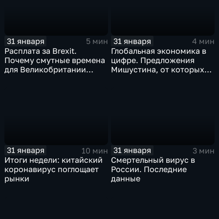
31 января
31 января
5 мин
4 мин
Расплата за Brexit.
Глобальная экономика в
Почему смутные времена
цифре. Предложения
для Великобритании
Мишустина, от которых
только начинаются
ЕАЭС не сможет
отказаться
31 января
31 января
10 мин
3 мин
Итоги недели: китайский
Смертельный вирус в
коронавирус поглощает
России. Последние
рынки
данные