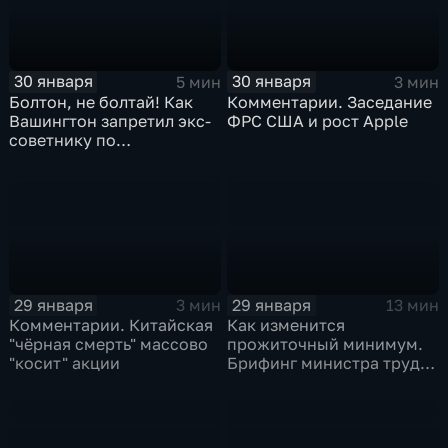
30 января
30 января
5 мин
3 мин
Болтон, не болтай! Как
Комментарии. Заседание
Вашингтон запретил экс-
ФРС США и рост Apple
советнику по
безопасности делиться
воспоминаниями
29 января
29 января
3 мин
13 мин
Комментарии. Китайская
Как изменится
"чёрная смерть" массово
прожиточный минимум.
"косит" акции
Брифинг министра труда
и соцзащиты Антона
Котякова