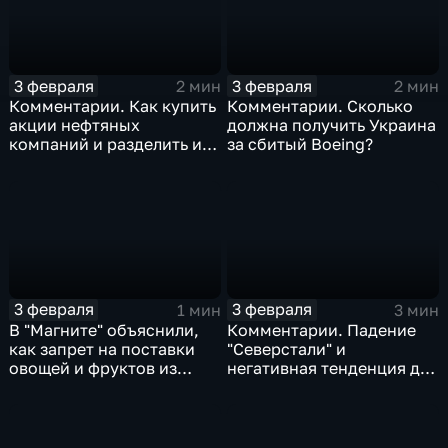
3 февраля
3 февраля
2 мин
2 мин
Комментарии. Как купить
Комментарии. Сколько
акции нефтяных
должна получить Украина
компаний и разделить их
за сбитый Boeing?
доход
3 февраля
3 февраля
1 мин
3 мин
В "Магните" объяснили,
Комментарии. Падение
как запрет на поставки
"Северстали" и
овощей и фруктов из
негативная тенденция для
Китая отразится на ценах
бизнеса Apple