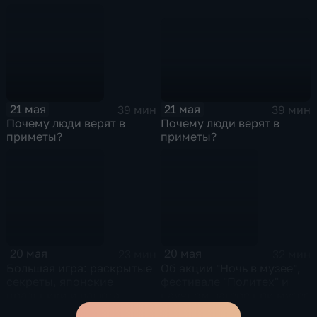
21 мая
21 мая
39 мин
39 мин
Почему люди верят в
Почему люди верят в
приметы?
приметы?
20 мая
20 мая
23 мин
32 мин
Большая игра: раскрытые
Об акции "Ночь в музее",
секреты, японские
фестивале "Политех" и
праздники и валюта
научном лагере при музее
Канады