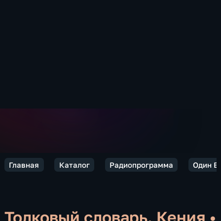
Главная
Каталог
Радиопрограмма
Один В
Толковый словарь. Кения
•