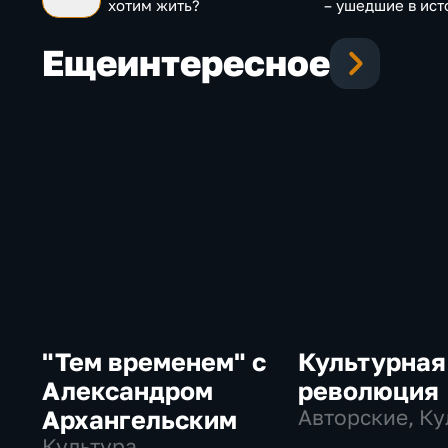
хотим жить?
– ушедшие в ис
Еще
интересное
"Тем временем" с
Культурная
Александром
революция
Архангельским
Авторские, Ку
Культура