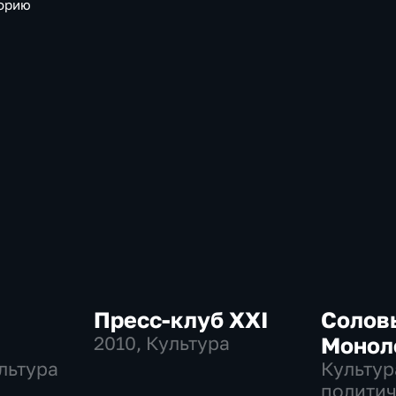
торию
Пресс-клуб ХХI
Соловь
2010
, Культура
Монол
льтура
Культур
политич