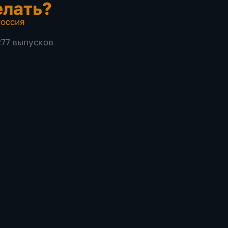
елать?
оссия
277 выпусков