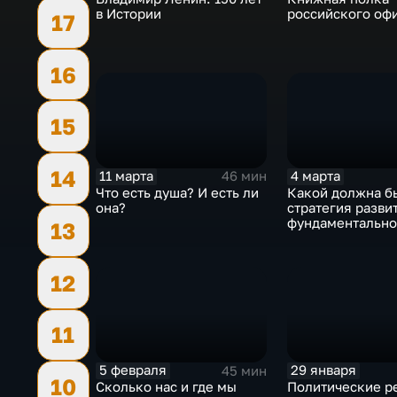
в Истории
российского оф
17
16
15
14
11 марта
4 марта
46 мин
Что есть душа? И есть ли
Какой должна б
она?
стратегия разви
фундаментально
13
России?
12
11
5 февраля
29 января
45 мин
10
Сколько нас и где мы
Политические р