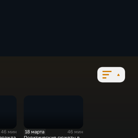
18 марта
46 мин
46 мин
 вражда
Политические сюжеты в