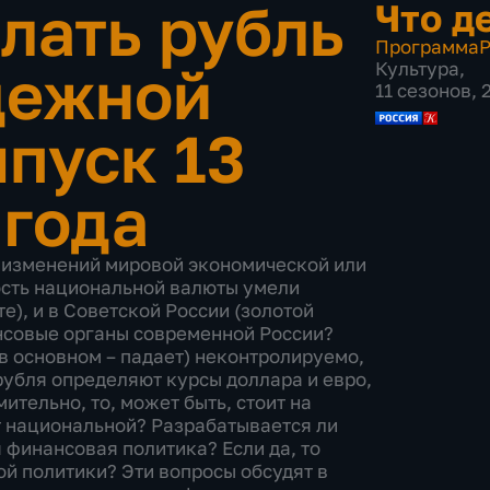
лать рубль
Что д
Программа
Р
дежной
Культура
,
11 сезонов, 
пуск 13
 года
х изменений мировой экономической или
сть национальной валюты умели
е), и в Советской России (золотой
ансовые органы современной России?
(в основном – падает) неконтролируемо,
убля определяют курсы доллара и евро,
ительно, то, может быть, стоит на
ют национальной? Разрабатывается ли
я финансовая политика? Если да, то
й политики? Эти вопросы обсудят в