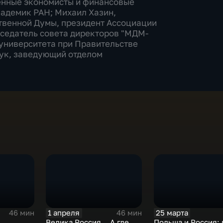
венные экономисты и финансовые
кадемик РАН; Михаил Хазин,
ственной Думы, президент Ассоциации
дседатель совета директоров "МДМ-
 университета при Правительстве
аук, заведующий отделом
1 апреля
25 марта
46 мин
46 мин
Велика Россия… А где
Польша и Россия: