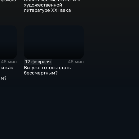
художественной
литературе ХХI века
12 февраля
46 мин
46 мин
 и как
Вы уже готовы стать
бессмертным?
ям?