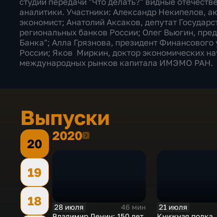
студии передачи "Что делать?" видные отечест
аналитики. Участники: Александр Некипелов, а
экономист; Анатолий Аксаков, депутат Государ
региональных банков России; Олег Вьюгин, пре
Банка"; Алла Грязнова, президент Финансового
России; Яков Миркин, доктор экономических н
международных рынков капитала ИМЭМО РАН.
Выпуски
2020
2020
20
19
18
28 июля
21 июля
46 мин
Владимир Ленин: 150 лет
Книжная полка