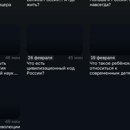
ицера
жить?
навсегда?
26 февраля
19 февраля
46 мин
45 мин
ыть
Что есть
Что такое ребёнок
тия
цивилизационный код
относиться к
й науки в
России?
современным дет
46 мин
еволюции