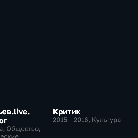
ев.live.
Критик
ог
2015 – 2016
, Культура
а, Общество,
еские