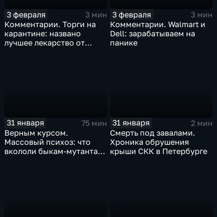
3 февраля
3 февраля
3 мин
3 мин
Комментарии. Торги на
Комментарии. Walmart и
карантине: названо
Dell: зарабатываем на
лучшее лекарство от
панике
коррекции
31 января
31 января
75 мин
2 мин
Верным курсом.
Смерть под завалами.
Массовый психоз: что
Хроника обрушения
вкололи быкам-мутантам,
крыши СКК в Петербурге
когда рухнет доллар и
почему месть Китая
станет страшнее вируса