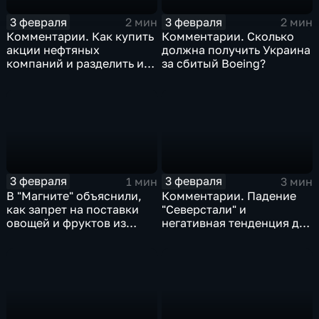
3 февраля
3 февраля
2 мин
2 мин
Комментарии. Как купить
Комментарии. Сколько
акции нефтяных
должна получить Украина
компаний и разделить их
за сбитый Boeing?
доход
3 февраля
3 февраля
1 мин
3 мин
В "Магните" объяснили,
Комментарии. Падение
как запрет на поставки
"Северстали" и
овощей и фруктов из
негативная тенденция для
Китая отразится на ценах
бизнеса Apple