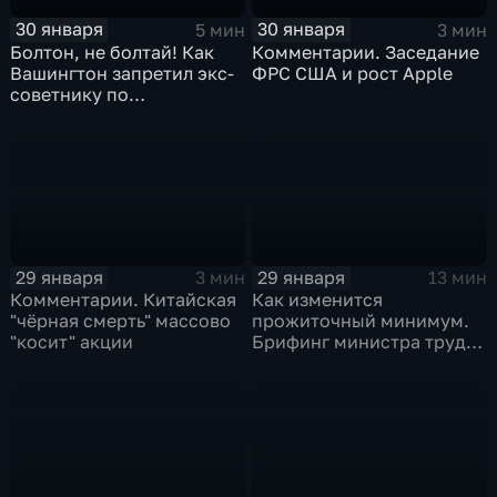
30 января
30 января
5 мин
3 мин
Болтон, не болтай! Как
Комментарии. Заседание
Вашингтон запретил экс-
ФРС США и рост Apple
советнику по
безопасности делиться
воспоминаниями
29 января
29 января
3 мин
13 мин
Комментарии. Китайская
Как изменится
"чёрная смерть" массово
прожиточный минимум.
"косит" акции
Брифинг министра труда
и соцзащиты Антона
Котякова