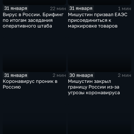
31 января
31 января
22 мин
1 мин
Вирус в России. Брифинг
Мишустин призвал ЕАЭС
по итогам заседания
присоединиться к
оперативного штаба
маркировке товаров
31 января
30 января
2 мин
2 мин
Коронавирус проник в
Мишустин закрыл
Россию
границу России из-за
угрозы коронавируса