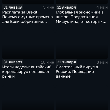
31 января
31 января
5 мин
4 мин
Расплата за Brexit.
Глобальная экономика в
Почему смутные времена
цифре. Предложения
для Великобритании
Мишустина, от которых
только начинаются
ЕАЭС не сможет
отказаться
31 января
31 января
10 мин
3 мин
Итоги недели: китайский
Смертельный вирус в
коронавирус поглощает
России. Последние
рынки
данные