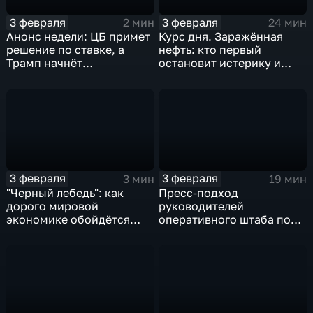
3 февраля
3 февраля
2 мин
24 мин
Анонс недели: ЦБ примет
Курс дня. Заражённая
решение по ставке, а
нефть: кто первый
Трамп начнёт
остановит истерику и
предвыборную гонку
почему ОПЕК лучше не
вмешиваться
3 февраля
3 февраля
3 мин
19 мин
"Черный лебедь": как
Пресс-подход
дорого мировой
руководителей
экономике обойдётся
оперативного штаба по
изоляция Поднебесной
борьбе с коронавирусом