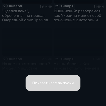
29 января
29 января
19 мин
1 мин
"Сделка века",
Вышинский: разберёмся,
обреченная на провал.
как Украина меняет своё
Очередной опус Трампа.
отношение к истории и
Жанр: политическая
почему
фантастика
29 января
29 января
2 мин
6 мин
На ком ответственность?
Ухань, борись! Как
Михаил Мишустин
выживают заточённые в
распределил обязанности
вирусном Китае?
вице-премьеров
Показать все выпуски