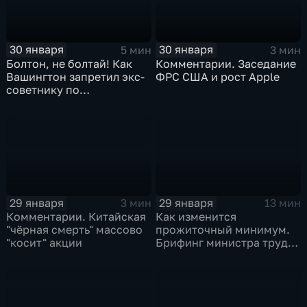
30 января
30 января
5 мин
3 мин
Болтон, не болтай! Как
Комментарии. Заседание
Вашингтон запретил экс-
ФРС США и рост Apple
советнику по
безопасности делиться
воспоминаниями
29 января
29 января
3 мин
13 мин
Комментарии. Китайская
Как изменится
"чёрная смерть" массово
прожиточный минимум.
"косит" акции
Брифинг министра труда
и соцзащиты Антона
Котякова