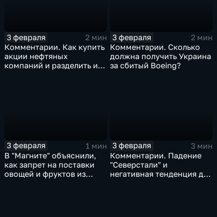
3 февраля
3 февраля
2 мин
2 мин
Комментарии. Как купить
Комментарии. Сколько
акции нефтяных
должна получить Украина
компаний и разделить их
за сбитый Boeing?
доход
3 февраля
3 февраля
1 мин
3 мин
В "Магните" объяснили,
Комментарии. Падение
как запрет на поставки
"Северстали" и
овощей и фруктов из
негативная тенденция для
Китая отразится на ценах
бизнеса Apple