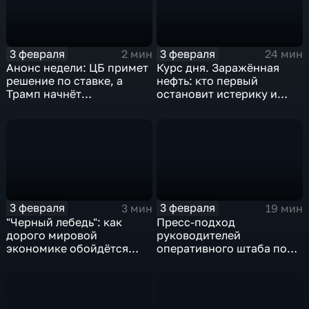
3 февраля
3 февраля
2 мин
24 мин
Анонс недели: ЦБ примет
Курс дня. Заражённая
решение по ставке, а
нефть: кто первый
Трамп начнёт
остановит истерику и
предвыборную гонку
почему ОПЕК лучше не
вмешиваться
3 февраля
3 февраля
3 мин
19 мин
"Черный лебедь": как
Пресс-подход
дорого мировой
руководителей
экономике обойдётся
оперативного штаба по
изоляция Поднебесной
борьбе с коронавирусом