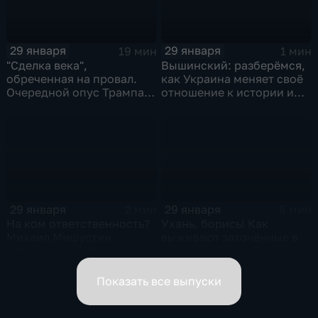
29 января
29 января
19 мин
1 мин
"Сделка века",
Вышинский: разберёмся,
обреченная на провал.
как Украина меняет своё
Очередной опус Трампа.
отношение к истории и
Жанр: политическая
почему
фантастика
29 января
29 января
2 мин
6 мин
На ком ответственность?
Ухань, борись! Как
Михаил Мишустин
выживают заточённые в
распределил обязанности
вирусном Китае?
вице-премьеров
Показать все выпуски