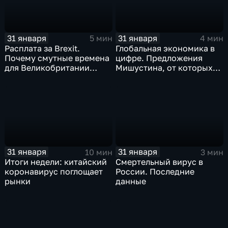
31 января
31 января
5 мин
4 мин
Расплата за Brexit.
Глобальная экономика в
Почему смутные времена
цифре. Предложения
для Великобритании
Мишустина, от которых
только начинаются
ЕАЭС не сможет
отказаться
31 января
31 января
10 мин
3 мин
Итоги недели: китайский
Смертельный вирус в
коронавирус поглощает
России. Последние
рынки
данные