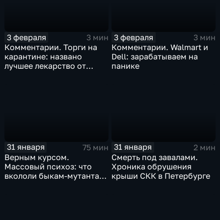
3 февраля
3 февраля
3 мин
3 мин
Комментарии. Торги на
Комментарии. Walmart и
карантине: названо
Dell: зарабатываем на
лучшее лекарство от
панике
коррекции
31 января
31 января
75 мин
2 мин
Верным курсом.
Смерть под завалами.
Массовый психоз: что
Хроника обрушения
вкололи быкам-мутантам,
крыши СКК в Петербурге
когда рухнет доллар и
почему месть Китая
станет страшнее вируса