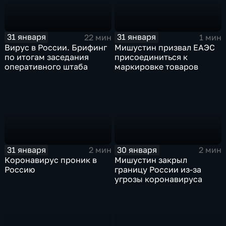
31 января
31 января
22 мин
1 мин
Вирус в России. Брифинг
Мишустин призвал ЕАЭС
по итогам заседания
присоединиться к
оперативного штаба
маркировке товаров
31 января
30 января
2 мин
2 мин
Коронавирус проник в
Мишустин закрыл
Россию
границу России из-за
угрозы коронавируса