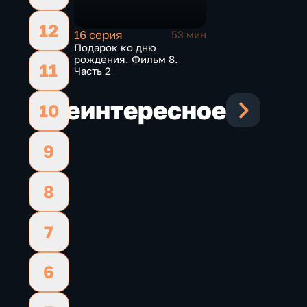
12
16 серия
53 мин
Подарок ко дню
рождения. Фильм 8.
11
Часть 2
Еще
интересное
10
9
8
7
6