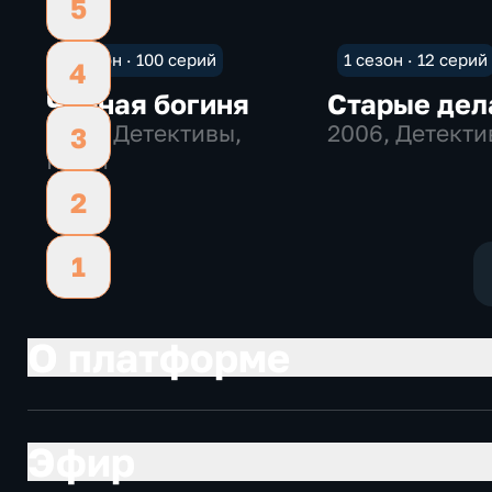
5
1 сезон · 100 серий
1 сезон · 12 серий
4
Черная богиня
Старые дел
2005
, Детективы,
2006
, Детект
3
Мини
2
1
О платформе
Эфир