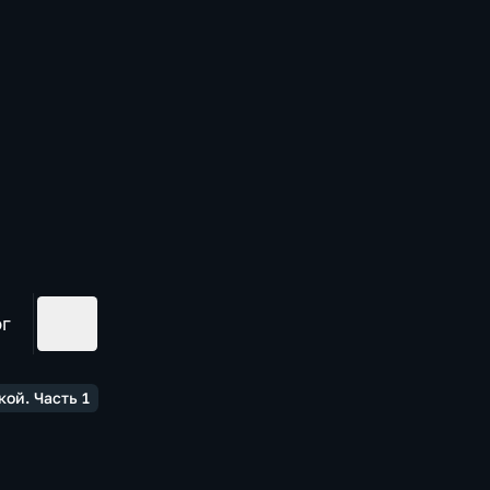
ог
ой. Часть 1