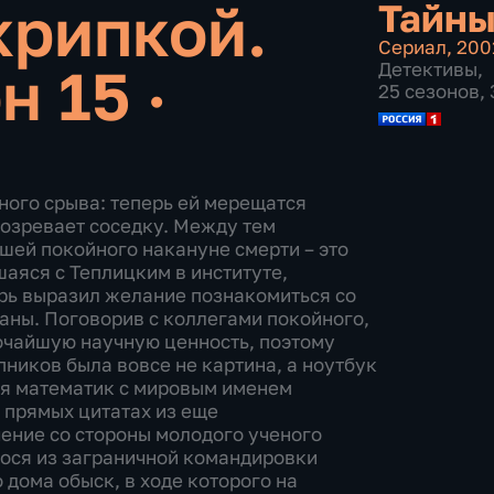
крипкой.
Тайны
Сериал
,
200
н 15 ·
Детективы
,
25 сезонов, 
ного срыва: теперь ей мерещатся
дозревает соседку. Между тем
ей покойного накануне смерти – это
аяся с Теплицким в институте,
орь выразил желание познакомиться со
ланы. Поговорив с коллегами покойного,
сочайшую научную ценность, поэтому
ников была вовсе не картина, а ноутбук
ся математик с мировым именем
 прямых цитатах из еще
ение со стороны молодого ученого
гося из заграничной командировки
 дома обыск, в ходе которого на