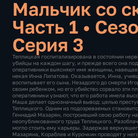
Мальчик со с
Часть 1
•
Сезо
Серия 3
Теплицкая госпитализирована в состоянии нерв
убийцы на каждом шагу, и прежде всего она по
оперативники выясняют имя женщины, навещавш
некая Инна Липатова. Оказывается, Инна, учивш
воспитывает его сына. Незадолго до смерти Иг
своим ребенком, но его убийство сорвало эти п
оперативники узнают, что его работа имела вы
Маша делает однозначный вывод: целью преступ
Теплицкого. Одним из подозреваемых становит
Геннадий Мазарян, построивший свою работу на
неопубликованного труда Теплицкого. Разоблач
могло стоить ему карьеры. Задержав вернувше
Мазаряна, Кораблев и Курочкин проводят у него