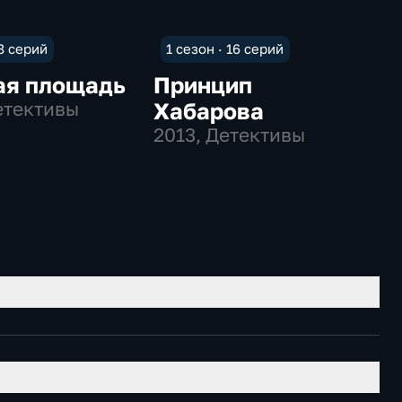
 8 серий
1 сезон · 16 серий
ая площадь
Принцип
етективы
Хабарова
2013
, Детективы