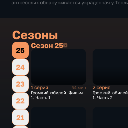
антресолях обнаруживается украденная у Тепли
Сезоны
Сезон 25
Сезон 25
25
24
23
1 серия
2 серия
54 мин
Громкий юбилей. Фильм
Громкий юбилей
1. Часть 1
1. Часть 2
22
21