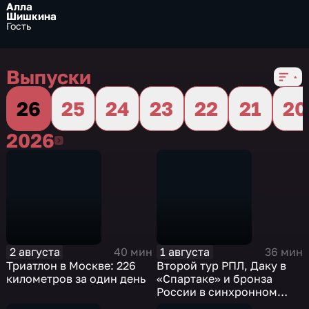
Алла
Шишкина
Гость
Выпуски
26
25
24
23
22
21
20
2026
2026
2 августа
1 августа
40 мин
36 мин
Триатлон в Москве: 226
Второй тур РПЛ, Даку в
километров за один день
«Спартаке» и бронза
России в синхронном
плавании