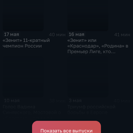
ЦСКА
17 мая
16 мая
40 мин
41 мин
«Зенит» 11-кратный
«Зенит» или
чемпион России
«Краснодар», «Родина» в
Премьер Лиге, кто
возглавит ЦСКА
10 мая
3 мая
38 мин
40 мин
Голос Вадима
Триумф российской
Синявского, Мостовой о
борьбы в Европе
«Спартаке», теннис и
сенсация в UFC
Показать все выпуски