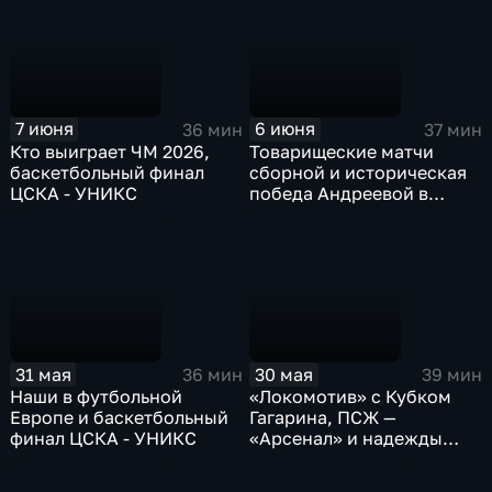
7 июня
6 июня
36 мин
37 мин
Кто выиграет ЧМ 2026,
Товарищеские матчи
баскетбольный финал
сборной и историческая
ЦСКА - УНИКС
победа Андреевой в
Париже
31 мая
30 мая
36 мин
39 мин
Наши в футбольной
«Локомотив» с Кубком
Европе и баскетбольный
Гагарина, ПСЖ —
финал ЦСКА - УНИКС
«Арсенал» и надежды
России на «Ролан Гаррос»