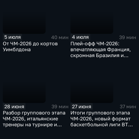
5 июля
4 июля
40 мин
39 мин
От ЧМ-2026 до кортов
Плей-офф ЧМ-2026:
Уимблдона
впечатляющая Франция,
скромная Бразилия и
удивительная Кабо-Верде
28 июня
27 июня
39 мин
37 мин
Разбор группового этапа
Итоги группового этапа
ЧМ-2026, итальянские
ЧМ-2026, новый формат
тренеры на турнире и
баскетбольной лиги ВТБ и
африканские сборные в
новый россиянин в НБА
плей-офф