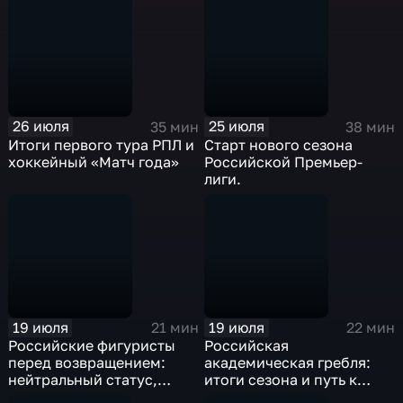
26 июля
25 июля
35 мин
38 мин
Итоги первого тура РПЛ и
Старт нового сезона
хоккейный «Матч года»
Российской Премьер-
лиги.
19 июля
19 июля
21 мин
22 мин
Российские фигуристы
Российская
перед возвращением:
академическая гребля:
нейтральный статус,
итоги сезона и путь к
квоты и борьба за
международным стартам