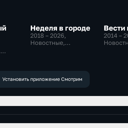
ый
Неделя в городе
Вести 
2018 – 2026
,
2014 – 
Новостные,
Новостн
Общество,
Общест
-
общественно-
политич
,
политические
е
Установить приложение Смотрим