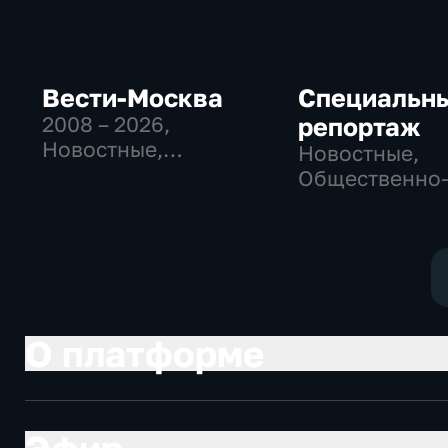
Вести-Москва
Специальн
2008 – 2026
,
репортаж
Новостные,
Новостные,
Общественно-
Общественно
политические,
политические
социально-
социально-
экономические
экономически
О платформе