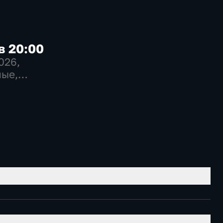
в 20:00
2026
,
ые,
венно-
еские