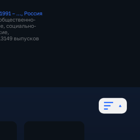
1991 – …
,
Россия
общественно-
ие
,
социально-
кие
,
 13149 выпусков