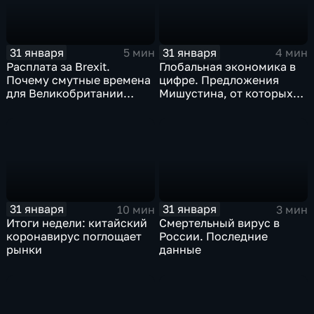
31 января
31 января
5 мин
4 мин
Расплата за Brexit.
Глобальная экономика в
Почему смутные времена
цифре. Предложения
для Великобритании
Мишустина, от которых
только начинаются
ЕАЭС не сможет
отказаться
31 января
31 января
10 мин
3 мин
Итоги недели: китайский
Смертельный вирус в
коронавирус поглощает
России. Последние
рынки
данные