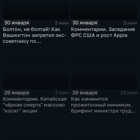
30 января
30 января
5 мин
3 мин
Болтон, не болтай! Как
Комментарии. Заседание
Вашингтон запретил экс-
ФРС США и рост Apple
советнику по
безопасности делиться
воспоминаниями
29 января
29 января
3 мин
13 мин
Комментарии. Китайская
Как изменится
"чёрная смерть" массово
прожиточный минимум.
"косит" акции
Брифинг министра труда
и соцзащиты Антона
Котякова