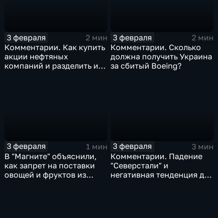
3 февраля
3 февраля
2 мин
2 мин
Комментарии. Как купить
Комментарии. Сколько
акции нефтяных
должна получить Украина
компаний и разделить их
за сбитый Boeing?
доход
3 февраля
3 февраля
1 мин
3 мин
В "Магните" объяснили,
Комментарии. Падение
как запрет на поставки
"Северстали" и
овощей и фруктов из
негативная тенденция для
Китая отразится на ценах
бизнеса Apple