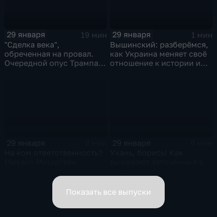
29 января
29 января
19 мин
1 мин
"Сделка века",
Вышинский: разберёмся,
обреченная на провал.
как Украина меняет своё
Очередной опус Трампа.
отношение к истории и
Жанр: политическая
почему
фантастика
29 января
29 января
2 мин
6 мин
На ком ответственность?
Ухань, борись! Как
Михаил Мишустин
выживают заточённые в
распределил обязанности
вирусном Китае?
вице-премьеров
Показать все выпуски