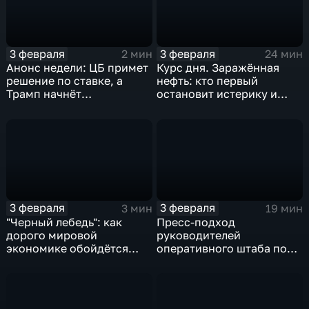
3 февраля
3 февраля
2 мин
24 мин
Анонс недели: ЦБ примет
Курс дня. Заражённая
решение по ставке, а
нефть: кто первый
Трамп начнёт
остановит истерику и
предвыборную гонку
почему ОПЕК лучше не
вмешиваться
3 февраля
3 февраля
3 мин
19 мин
"Черный лебедь": как
Пресс-подход
дорого мировой
руководителей
экономике обойдётся
оперативного штаба по
изоляция Поднебесной
борьбе с коронавирусом