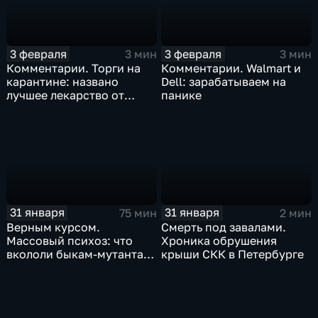
3 февраля
3 февраля
3 мин
3 мин
Комментарии. Торги на
Комментарии. Walmart и
карантине: названо
Dell: зарабатываем на
лучшее лекарство от
панике
коррекции
31 января
31 января
75 мин
2 мин
Верным курсом.
Смерть под завалами.
Массовый психоз: что
Хроника обрушения
вкололи быкам-мутантам,
крыши СКК в Петербурге
когда рухнет доллар и
почему месть Китая
станет страшнее вируса