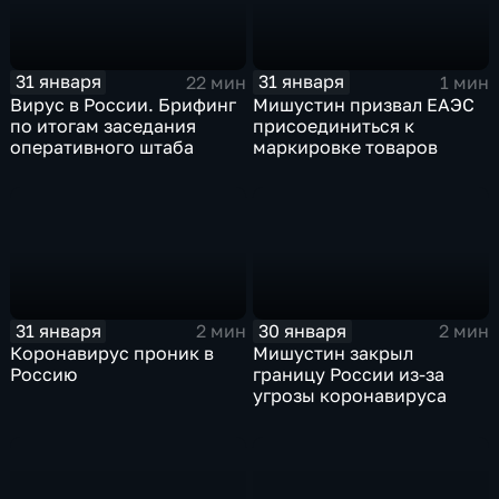
31 января
31 января
22 мин
1 мин
Вирус в России. Брифинг
Мишустин призвал ЕАЭС
по итогам заседания
присоединиться к
оперативного штаба
маркировке товаров
31 января
30 января
2 мин
2 мин
Коронавирус проник в
Мишустин закрыл
Россию
границу России из-за
угрозы коронавируса