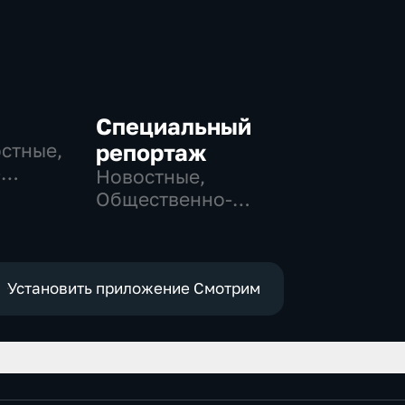
Специальный
остные,
репортаж
-
Новостные,
,
Общественно-
политические,
е
социально-
экономические
Установить приложение Смотрим