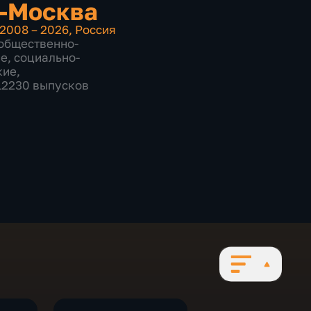
-Москва
2008 – 2026
,
Россия
общественно-
ие
,
социально-
кие
,
 12230 выпусков