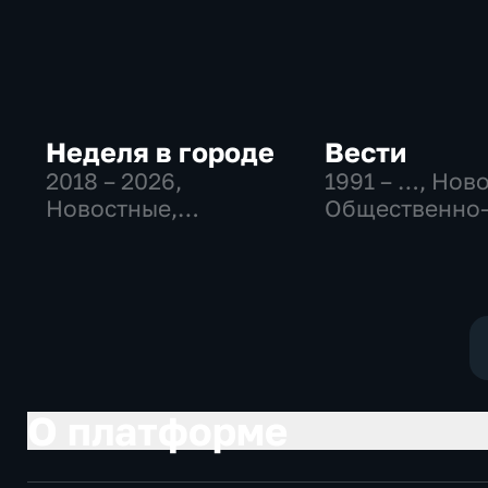
Неделя в городе
Вести
2018 – 2026
,
1991 – …
, Нов
Новостные,
Общественно
Общество,
политические
общественно-
социально-
политические
экономически
О платформе