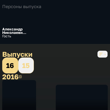
Персоны выпуска
Александр
Николаевич
Хомов
Гость
Выпуски
16
15
2016
2016