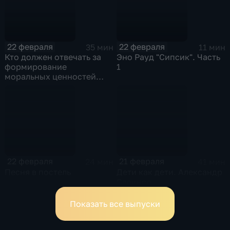
22 февраля
22 февраля
35 мин
11 мин
Кто должен отвечать за
Эно Рауд "Сипсик". Часть
формирование
1
моральных ценностей
ребенка? Семья или
общество?
22 февраля
21 февраля
24 мин
41 мин
Песня в постель
Дети как дети. Александр
Савинов
Показать все выпуски