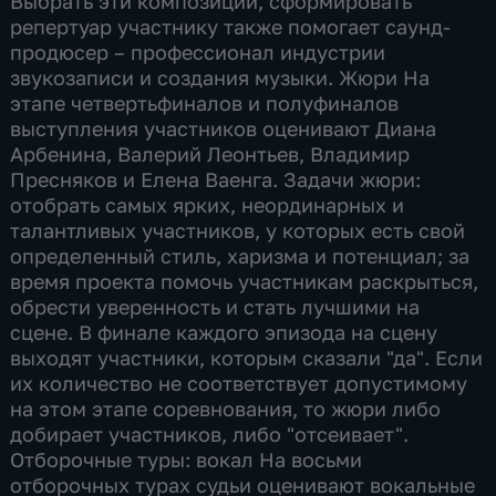
Выбрать эти композиции, сформировать
репертуар участнику также помогает саунд-
продюсер – профессионал индустрии
звукозаписи и создания музыки. Жюри На
этапе четвертьфиналов и полуфиналов
выступления участников оценивают Диана
Арбенина, Валерий Леонтьев, Владимир
Пресняков и Елена Ваенга. Задачи жюри:
отобрать самых ярких, неординарных и
талантливых участников, у которых есть свой
определенный стиль, харизма и потенциал; за
время проекта помочь участникам раскрыться,
обрести уверенность и стать лучшими на
сцене. В финале каждого эпизода на сцену
выходят участники, которым сказали "да". Если
их количество не соответствует допустимому
на этом этапе соревнования, то жюри либо
добирает участников, либо "отсеивает".
Отборочные туры: вокал На восьми
отборочных турах судьи оценивают вокальные