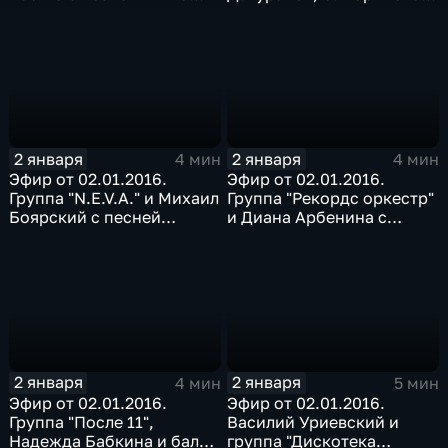
двору, кто двору"
гр. "LGBOYS" с песней
"Дождись"
2 января
2 января
4 мин
4 мин
Эфир от 02.01.2016.
Эфир от 02.01.2016.
Группа "N.E.V.A." и Михаил
Группа "Рекордс оркестр"
Боярский с песней
и Диана Арбенина с
"Последний час декабря"
песней "Лада-седан"
2 января
2 января
4 мин
5 мин
Эфир от 02.01.2016.
Эфир от 02.01.2016.
Группа "После 11",
Василий Уриевский и
Надежда Бабкина и балет
группа "Дискотека