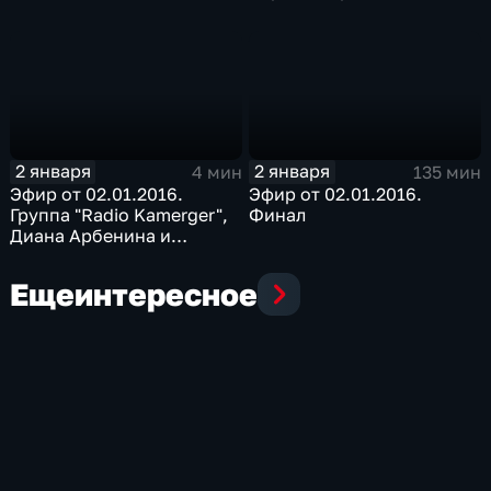
Новым годом, крошка"
"Ты моя мелодия"
2 января
2 января
4 мин
135 мин
Эфир от 02.01.2016.
Эфир от 02.01.2016.
Группа "Radio Kamerger",
Финал
Диана Арбенина и
Валерий Пресняков с
песней "Моя бабушка
Еще
интересное
курит трубку"