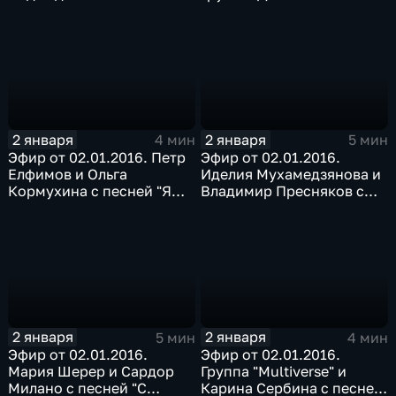
"Русская песня" с песней
авария" с песней
"Роза"
"Новогодняя"
2 января
2 января
4 мин
5 мин
Эфир от 02.01.2016. Петр
Эфир от 02.01.2016.
Елфимов и Ольга
Иделия Мухамедзянова и
Кормухина с песней "Я
Владимир Пресняков с
падаю в небо"
песней "Белый снег"
2 января
2 января
5 мин
4 мин
Эфир от 02.01.2016.
Эфир от 02.01.2016.
Мария Шерер и Сардор
Группа "Multiverse" и
Милано с песней "С
Карина Сербина с песней