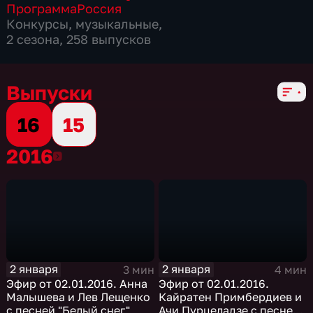
Программа
Россия
Конкурсы
,
музыкальные
,
2 сезона, 258 выпусков
Выпуски
16
15
2016
2016
2 января
2 января
3 мин
4 мин
Эфир от 02.01.2016. Анна
Эфир от 02.01.2016.
Малышева и Лев Лещенко
Кайратен Примбердиев и
с песней "Белый снег"
Ачи Пурцеладзе с песней