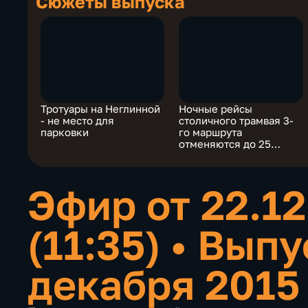
Сюжеты выпуска
Тротуары на Неглинной
Ночные рейсы
- не место для
столичного трамвая 3-
парковки
го маршрута
отменяются до 25
декабря
Эфир от 22.12
(11:35)
•
Выпу
декабря 2015