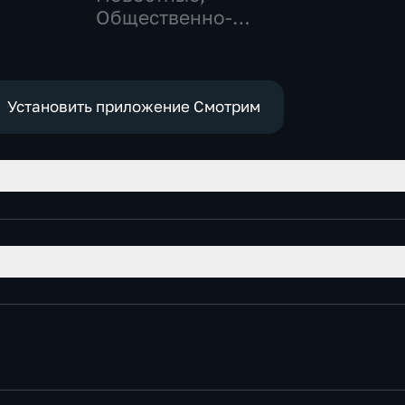
,
Общественно-
политические,
е
социально-
экономические
Установить приложение Смотрим