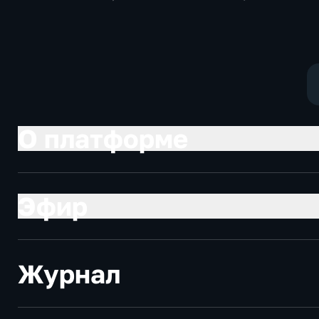
Общество,
политические
общественно-
социально-
политические
экономически
О платформе
Эфир
Журнал