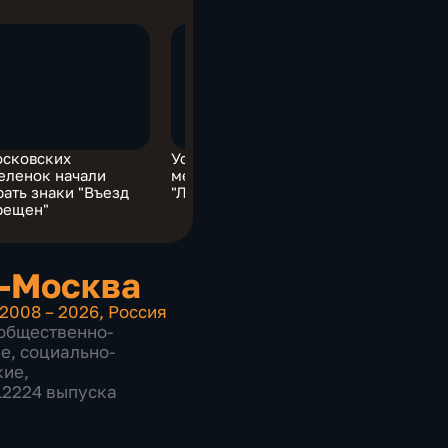
осковских
Устойчивый плюс
В Москве 
еленок начали
мешает созданию
контроль 
рать знаки "Въезд
"Ледяной Москвы"
лифтов в 
рещен"
-Москва
2008 – 2026
,
Россия
общественно-
ие
,
социально-
кие
,
 12224 выпуска