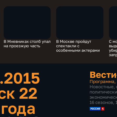
В Мневниках столб упал
В Москве пройдут
С м
на проезжую часть
спектакли с
выд
особенными актерами
уби
зап
.2015
Вести
Программа
,
ск 22
Новостные
,
политическ
экономичес
 года
16 сезонов,