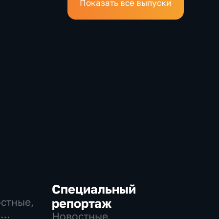
Показать все выпуски
Специальный
остные,
репортаж
-
Новостные,