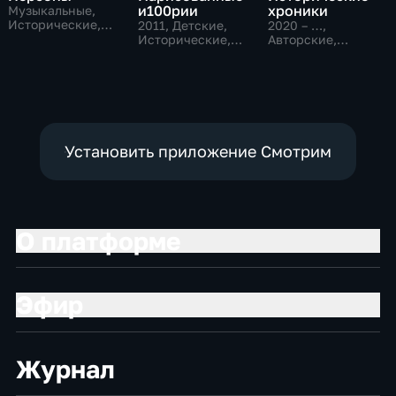
и100рии
хроники
Музыкальные,
Исторические,
2011
, Детские,
2020 – …
,
литература
Исторические,
Авторские,
образовательные
Исторические
Установить приложение Смотрим
О платформе
Эфир
Журнал