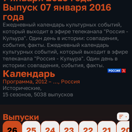
Выпуск 07 января 2016
года
Ежедневный календарь культурных событий,
который выходит в эфире телеканала "Россия -
Кульура". Один день в истории: совпадения,
события, факты. Ежедневный календарь
культурных событий, который выходит в эфире
телеканала "Россия - Кульура". Один день в
истории: совпадения, события, факты.
Календарь
Программа
,
2012 – …
,
Россия
Исторические
,
15 сезонов, 5038 выпусков
Выпуски
26
25
24
23
22
21
20