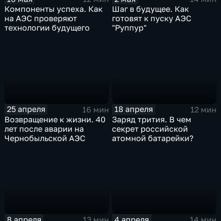
Шаг в будущее. Как
Компоненты успеха. Как
готовят к пуску АЭС
на АЭС проверяют
"Руппур"
технологии будущего
25 апреля
18 апреля
16 мин
12 мин
Возвращение к жизни. 40
Заряд трития. В чем
лет после аварии на
секрет российской
Чернобыльской АЭС
атомной батарейки?
8 апреля
4 апреля
13 мин
14 мин