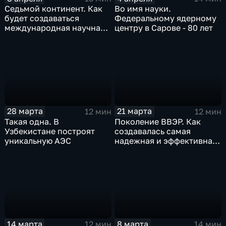
Седьмой континент. Как
Во имя науки.
будет создаваться
Федеральному ядерному
международная научная
центру в Сарове - 80 лет
лунная станция
28 марта
21 марта
12 мин
12 мин
Такая одна. В
Поколение ВВЭР. Как
Узбекистане построят
создавалась самая
уникальную АЭС
надежная и эффективная
АЭС в России
14 марта
8 марта
12 мин
14 мин