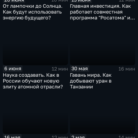
От лампочки до Солнца.
Главная инвестиция. Как
Как будут использовать
работает совместная
энергию будущего?
программа "Росатома" и
ФМБА России
6 июня
30 мая
12 мин
16 мин
Наука создавать. Как в
Гавань мира. Как
России обучают новую
добывают уран в
элиту атомной отрасли?
Танзании
2 мая
16 мая
14 мин
12 мин