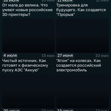
10 мин
11 мин
От мала до велика. Что
Тренировка для
умеют новые российские
будущего. Как создается
3D-принтеры?
"Прорыв"
4 июля
27 июня
15 мин
10 мин
Чистый источник. Как
"Атом" на колесах. Как
готовят к физическому
создается российский
пуску АЭС "Аккую"
электромобиль
20 июня
13 июня
10 мин
12 мин