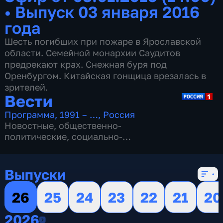
•
Выпуск 03 января 2016
года
Шесть погибших при пожаре в Ярославской
области. Семейной монархии Саудитов
предрекают крах. Снежная буря под
Оренбургом. Китайская гонщица врезалась в
зрителей.
Вести
Программа
,
1991 – …
,
Россия
Новостные
,
общественно-
политические
,
социально-
экономические
,
16 сезонов, 13151 выпуск
Выпуски
26
25
24
23
22
21
20
2026
2026