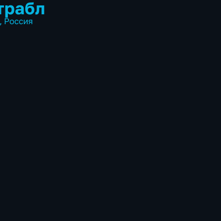
трабл
,
Россия