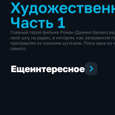
Художествен
Часть 1
Главный герой фильма Роман (Даниил Белых) вед
свое шоу на радио, в котором, как заправский п
приправляя их колкими шутками. Пока одна из н
самого.
Еще
интересное