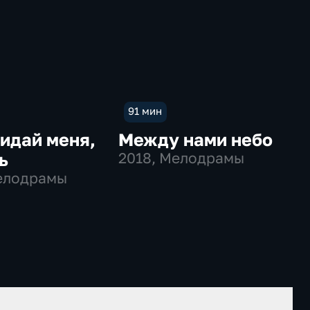
91 мин
идай меня,
Между нами небо
ь
2018
, Мелодрамы
елодрамы