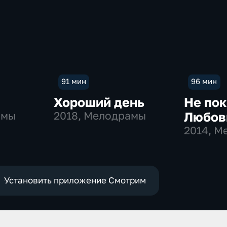
91 мин
96 мин
Хороший день
Не пок
амы
2018
, Мелодрамы
Любов
2014
, М
Установить приложение Смотрим