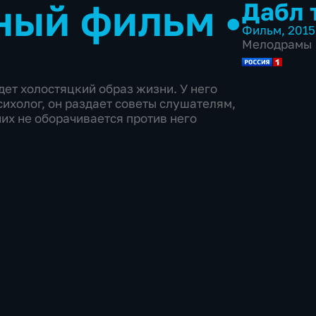
ный фильм
•
Дабл 
Фильм
,
2015
Мелодрамы
ет холостяцкий образ жизни. У него
сихолог, он раздает советы слушателям,
их не оборачивается против него