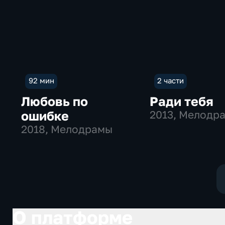
92 мин
2 части
Любовь по
Ради тебя
ошибке
2013
, Мелодр
2018
, Мелодрамы
О платформе