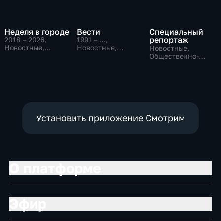
Неделя в городе
Вести
Специальный
репортаж
2018 – 2026
,
1991 – …
,
Новостные,
Новостные,
Новостные,
Общество,
Общественно-
Общественно-
общественно-
политические,
политические,
политические
социально-
социально-
экономические
экономические
Установить приложение Смотрим
О платформе
Эфир