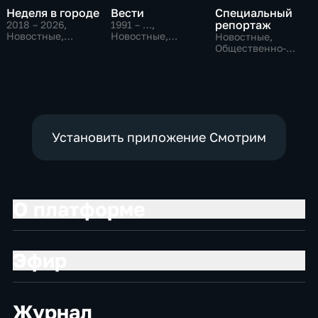
Неделя в городе
Вести
Специальный
репортаж
2018 – 2026
,
1991 – …
,
Новостные,
Новостные,
Новостные,
Общество,
Общественно-
Общественно-
общественно-
политические,
политические,
политические
социально-
социально-
экономические
экономические
Установить приложение Смотрим
О платформе
Эфир
Журнал