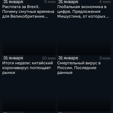
31 января
31 января
5 мин
4 мин
Расплата за Brexit.
Глобальная экономика в
Почему смутные времена
цифре. Предложения
для Великобритании
Мишустина, от которых
только начинаются
ЕАЭС не сможет
отказаться
31 января
31 января
10 мин
3 мин
Итоги недели: китайский
Смертельный вирус в
коронавирус поглощает
России. Последние
рынки
данные