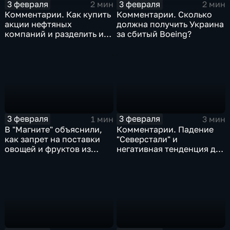
3 февраля
3 февраля
2 мин
2 мин
Комментарии. Как купить
Комментарии. Сколько
акции нефтяных
должна получить Украина
компаний и разделить их
за сбитый Boeing?
доход
3 февраля
3 февраля
1 мин
3 мин
В "Магните" объяснили,
Комментарии. Падение
как запрет на поставки
"Северстали" и
овощей и фруктов из
негативная тенденция для
Китая отразится на ценах
бизнеса Apple