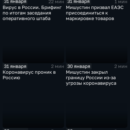
31 января
31 января
22 мин
1 мин
Вирус в России. Брифинг
Мишустин призвал ЕАЭС
по итогам заседания
присоединиться к
оперативного штаба
маркировке товаров
31 января
30 января
2 мин
2 мин
Коронавирус проник в
Мишустин закрыл
Россию
границу России из-за
угрозы коронавируса