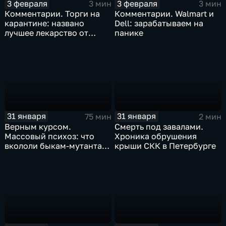
3 февраля
3 февраля
3 мин
3 мин
Комментарии. Торги на
Комментарии. Walmart и
карантине: названо
Dell: зарабатываем на
лучшее лекарство от
панике
коррекции
31 января
31 января
75 мин
2 мин
Верным курсом.
Смерть под завалами.
Массовый психоз: что
Хроника обрушения
вкололи быкам-мутантам,
крыши СКК в Петербурге
когда рухнет доллар и
почему месть Китая
станет страшнее вируса