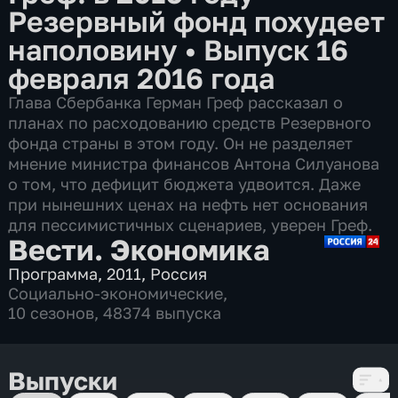
Резервный фонд похудеет
наполовину
•
Выпуск 16
февраля 2016 года
Глава Сбербанка Герман Греф рассказал о
планах по расходованию средств Резервного
фонда страны в этом году. Он не разделяет
мнение министра финансов Антона Силуанова
о том, что дефицит бюджета удвоится. Даже
при нынешних ценах на нефть нет основания
для пессимистичных сценариев, уверен Греф.
Вести. Экономика
Программа
,
2011
,
Россия
Социально-экономические
,
10 сезонов, 48374 выпуска
Выпуски