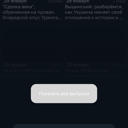
29 января
29 января
19 мин
1 мин
"Сделка века",
Вышинский: разберёмся,
обреченная на провал.
как Украина меняет своё
Очередной опус Трампа.
отношение к истории и
Жанр: политическая
почему
фантастика
29 января
29 января
2 мин
6 мин
На ком ответственность?
Ухань, борись! Как
Михаил Мишустин
выживают заточённые в
распределил обязанности
вирусном Китае?
вице-премьеров
Показать все выпуски