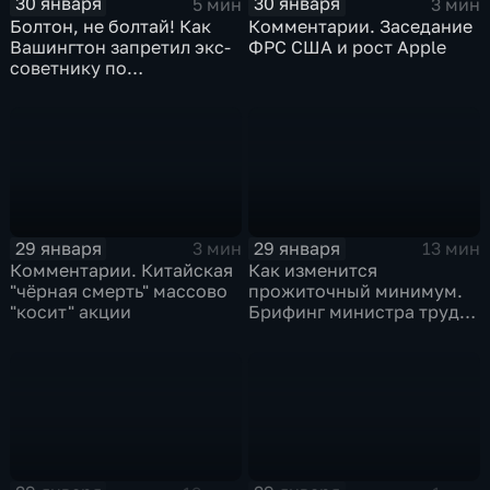
30 января
30 января
5 мин
3 мин
Болтон, не болтай! Как
Комментарии. Заседание
Вашингтон запретил экс-
ФРС США и рост Apple
советнику по
безопасности делиться
воспоминаниями
29 января
29 января
3 мин
13 мин
Комментарии. Китайская
Как изменится
"чёрная смерть" массово
прожиточный минимум.
"косит" акции
Брифинг министра труда
и соцзащиты Антона
Котякова