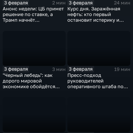
3 февраля
3 февраля
2 мин
24 мин
Анонс недели: ЦБ примет
Курс дня. Заражённая
решение по ставке, а
нефть: кто первый
Трамп начнёт
остановит истерику и
предвыборную гонку
почему ОПЕК лучше не
вмешиваться
3 февраля
3 февраля
3 мин
19 мин
"Черный лебедь": как
Пресс-подход
дорого мировой
руководителей
экономике обойдётся
оперативного штаба по
изоляция Поднебесной
борьбе с коронавирусом