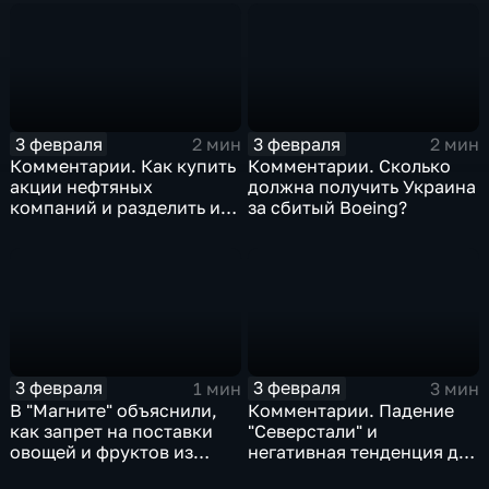
3 февраля
3 февраля
2 мин
2 мин
Комментарии. Как купить
Комментарии. Сколько
акции нефтяных
должна получить Украина
компаний и разделить их
за сбитый Boeing?
доход
3 февраля
3 февраля
1 мин
3 мин
В "Магните" объяснили,
Комментарии. Падение
как запрет на поставки
"Северстали" и
овощей и фруктов из
негативная тенденция для
Китая отразится на ценах
бизнеса Apple