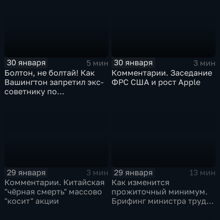
30 января
30 января
5 мин
3 мин
Болтон, не болтай! Как
Комментарии. Заседание
Вашингтон запретил экс-
ФРС США и рост Apple
советнику по
безопасности делиться
воспоминаниями
29 января
29 января
3 мин
13 мин
Комментарии. Китайская
Как изменится
"чёрная смерть" массово
прожиточный минимум.
"косит" акции
Брифинг министра труда
и соцзащиты Антона
Котякова