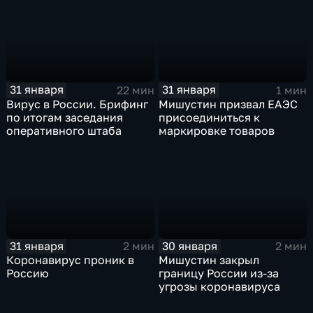
31 января
31 января
22 мин
1 мин
Вирус в России. Брифинг
Мишустин призвал ЕАЭС
по итогам заседания
присоединиться к
оперативного штаба
маркировке товаров
31 января
30 января
2 мин
2 мин
Коронавирус проник в
Мишустин закрыл
Россию
границу России из-за
угрозы коронавируса