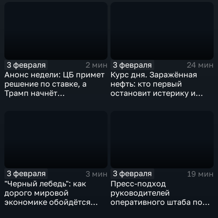
3 февраля
3 февраля
2 мин
24 мин
Анонс недели: ЦБ примет
Курс дня. Заражённая
решение по ставке, а
нефть: кто первый
Трамп начнёт
остановит истерику и
предвыборную гонку
почему ОПЕК лучше не
вмешиваться
3 февраля
3 февраля
3 мин
19 мин
"Черный лебедь": как
Пресс-подход
дорого мировой
руководителей
экономике обойдётся
оперативного штаба по
изоляция Поднебесной
борьбе с коронавирусом