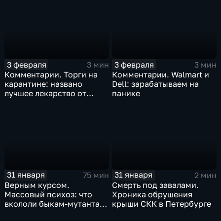
3 февраля
3 февраля
3 мин
3 мин
Комментарии. Торги на
Комментарии. Walmart и
карантине: названо
Dell: зарабатываем на
лучшее лекарство от
панике
коррекции
31 января
31 января
75 мин
2 мин
Верным курсом.
Смерть под завалами.
Массовый психоз: что
Хроника обрушения
вкололи быкам-мутантам,
крыши СКК в Петербурге
когда рухнет доллар и