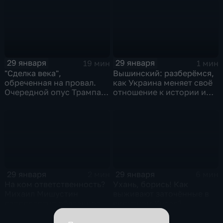
29 января
29 января
19 мин
1 мин
"Сделка века",
Вышинский: разберёмся,
обреченная на провал.
как Украина меняет своё
Очередной опус Трампа.
отношение к истории и
Жанр: политическая
почему
фантастика
29 января
29 января
2 мин
6 мин
На ком ответственность?
Ухань, борись! Как
Михаил Мишустин
выживают заточённые в
распределил обязанности
вирусном Китае?
вице-премьеров