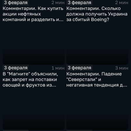
3 февраля
3 февраля
2 мин
2 мин
Комментарии. Как купить
Комментарии. Сколько
акции нефтяных
должна получить Украина
компаний и разделить их
за сбитый Boeing?
доход
3 февраля
3 февраля
1 мин
3 мин
В "Магните" объяснили,
Комментарии. Падение
как запрет на поставки
"Северстали" и
овощей и фруктов из
негативная тенденция для
Китая отразится на ценах
бизнеса Apple