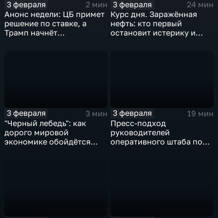
3 февраля
3 февраля
2 мин
24 мин
Анонс недели: ЦБ примет
Курс дня. Заражённая
решение по ставке, а
нефть: кто первый
Трамп начнёт
остановит истерику и
предвыборную гонку
почему ОПЕК лучше не
вмешиваться
3 февраля
3 февраля
3 мин
19 мин
"Черный лебедь": как
Пресс-подход
дорого мировой
руководителей
экономике обойдётся
оперативного штаба по
изоляция Поднебесной
борьбе с коронавирусом