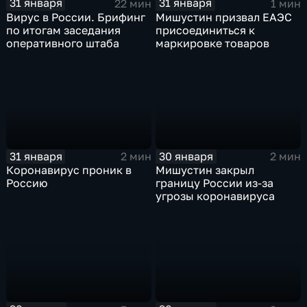
31 января
31 января
22 мин
1 мин
Вирус в России. Брифинг
Мишустин призвал ЕАЭС
по итогам заседания
присоединиться к
оперативного штаба
маркировке товаров
31 января
30 января
2 мин
2 мин
Коронавирус проник в
Мишустин закрыл
Россию
границу России из-за
угрозы коронавируса