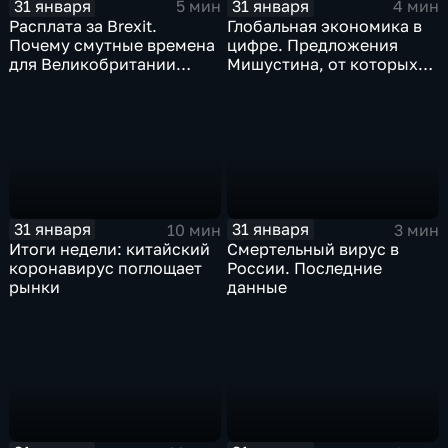
31 января
31 января
5 мин
4 мин
Расплата за Brexit.
Глобальная экономика в
Почему смутные времена
цифре. Предложения
для Великобритании
Мишустина, от которых
только начинаются
ЕАЭС не сможет
отказаться
31 января
31 января
10 мин
3 мин
Итоги недели: китайский
Смертельный вирус в
коронавирус поглощает
России. Последние
рынки
данные