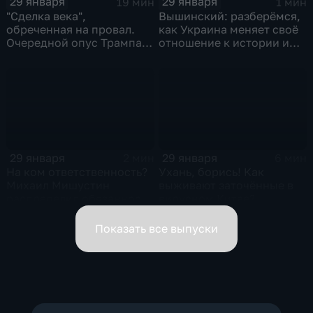
29 января
29 января
19 мин
1 мин
"Сделка века",
Вышинский: разберёмся,
обреченная на провал.
как Украина меняет своё
Очередной опус Трампа.
отношение к истории и
Жанр: политическая
почему
фантастика
29 января
29 января
2 мин
6 мин
На ком ответственность?
Ухань, борись! Как
Михаил Мишустин
выживают заточённые в
распределил обязанности
вирусном Китае?
вице-премьеров
Показать все выпуски