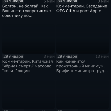
30 января
30 января
5 мин
3 мин
Болтон, не болтай! Как
Комментарии. Заседание
Вашингтон запретил экс-
ФРС США и рост Apple
советнику по
безопасности делиться
воспоминаниями
29 января
29 января
3 мин
13 мин
Комментарии. Китайская
Как изменится
"чёрная смерть" массово
прожиточный минимум.
"косит" акции
Брифинг министра труда
и соцзащиты Антона
Котякова