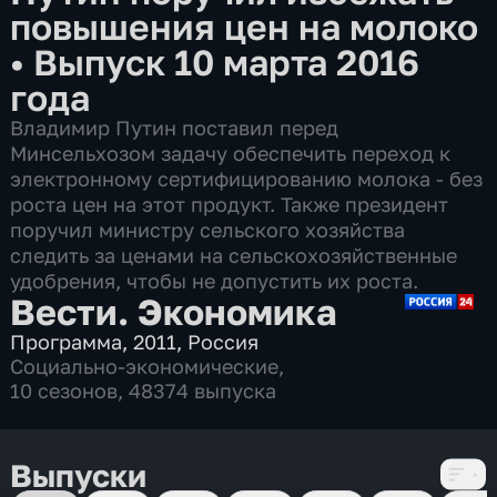
повышения цен на молоко
•
Выпуск 10 марта 2016
года
Владимир Путин поставил перед
Минсельхозом задачу обеспечить переход к
электронному сертифицированию молока - без
роста цен на этот продукт. Также президент
поручил министру сельского хозяйства
следить за ценами на сельскохозяйственные
удобрения, чтобы не допустить их роста.
Вести. Экономика
Программа
,
2011
,
Россия
Социально-экономические
,
10 сезонов, 48374 выпуска
Выпуски