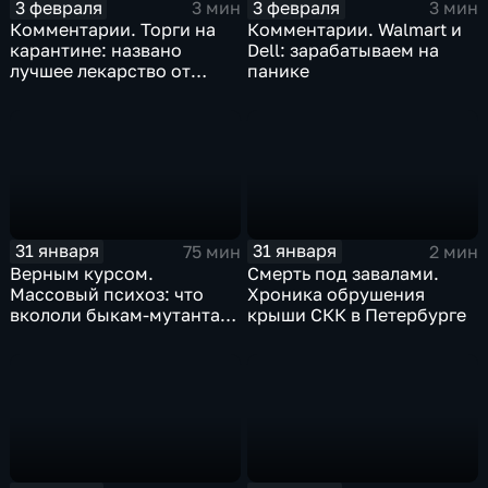
3 февраля
3 февраля
3 мин
3 мин
Комментарии. Торги на
Комментарии. Walmart и
карантине: названо
Dell: зарабатываем на
лучшее лекарство от
панике
коррекции
31 января
31 января
75 мин
2 мин
Верным курсом.
Смерть под завалами.
Массовый психоз: что
Хроника обрушения
вкололи быкам-мутантам,
крыши СКК в Петербурге
когда рухнет доллар и
почему месть Китая
станет страшнее вируса