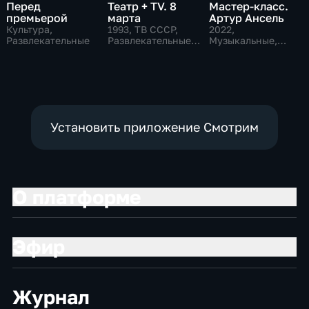
Перед
Театр + TV. 8
Мастер-класс.
премьерой
марта
Артур Ансель
Культура,
1993
, ТВ СССР,
2022
,
Развлекательные
Развлекательные,
Музыкальные,
общество
Образовательные,
развлекательные
Установить приложение Смотрим
О платформе
Эфир
Журнал