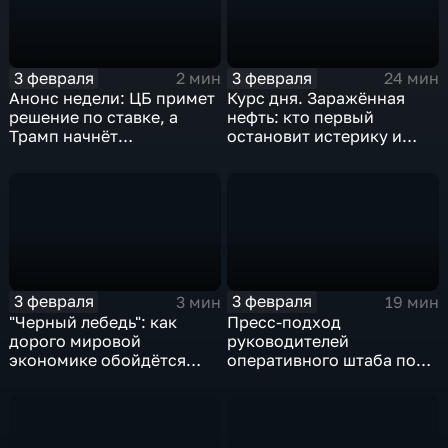
3 февраля
3 февраля
2 мин
24 мин
Анонс недели: ЦБ примет
Курс дня. Заражённая
решение по ставке, а
нефть: кто первый
Трамп начнёт
остановит истерику и
предвыборную гонку
почему ОПЕК лучше не
вмешиваться
3 февраля
3 февраля
3 мин
19 мин
"Черный лебедь": как
Пресс-подход
дорого мировой
руководителей
экономике обойдётся
оперативного штаба по
изоляция Поднебесной
борьбе с коронавирусом