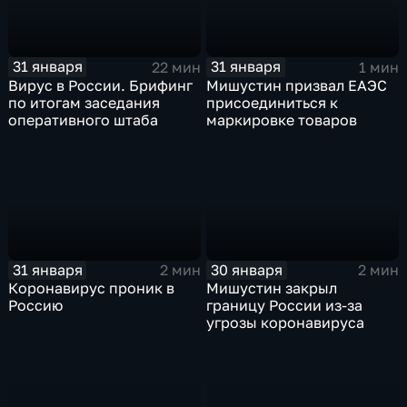
31 января
31 января
22 мин
1 мин
Вирус в России. Брифинг
Мишустин призвал ЕАЭС
по итогам заседания
присоединиться к
оперативного штаба
маркировке товаров
31 января
30 января
2 мин
2 мин
Коронавирус проник в
Мишустин закрыл
Россию
границу России из-за
угрозы коронавируса