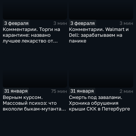
3 февраля
3 февраля
3 мин
3 мин
Комментарии. Торги на
Комментарии. Walmart и
карантине: названо
Dell: зарабатываем на
лучшее лекарство от
панике
коррекции
31 января
31 января
75 мин
2 мин
Верным курсом.
Смерть под завалами.
Массовый психоз: что
Хроника обрушения
вкололи быкам-мутантам,
крыши СКК в Петербурге
когда рухнет доллар и
почему месть Китая
станет страшнее вируса