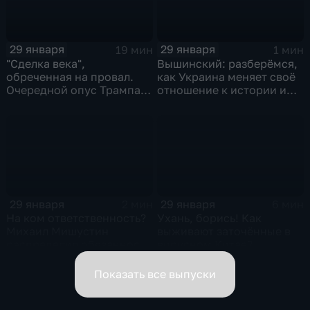
29 января
29 января
19 мин
1 мин
"Сделка века",
Вышинский: разберёмся,
обреченная на провал.
как Украина меняет своё
Очередной опус Трампа.
отношение к истории и
Жанр: политическая
почему
фантастика
29 января
29 января
2 мин
6 мин
На ком ответственность?
Ухань, борись! Как
Михаил Мишустин
выживают заточённые в
распределил обязанности
вирусном Китае?
вице-премьеров
Показать все выпуски