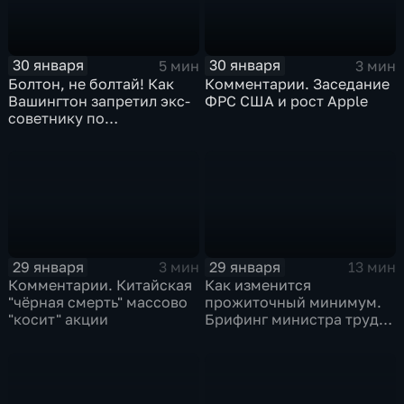
30 января
30 января
5 мин
3 мин
Болтон, не болтай! Как
Комментарии. Заседание
Вашингтон запретил экс-
ФРС США и рост Apple
советнику по
безопасности делиться
воспоминаниями
29 января
29 января
3 мин
13 мин
Комментарии. Китайская
Как изменится
"чёрная смерть" массово
прожиточный минимум.
"косит" акции
Брифинг министра труда
и соцзащиты Антона
Котякова