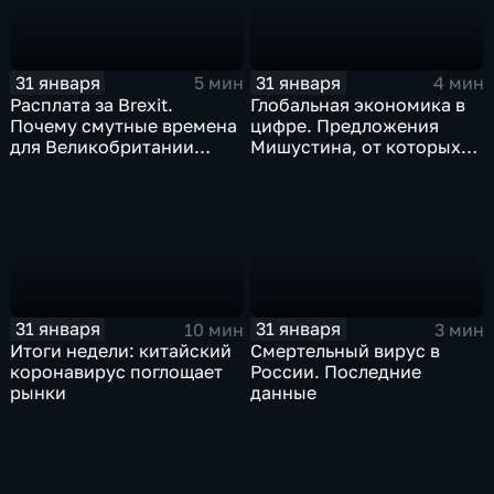
31 января
31 января
5 мин
4 мин
Расплата за Brexit.
Глобальная экономика в
Почему смутные времена
цифре. Предложения
для Великобритании
Мишустина, от которых
только начинаются
ЕАЭС не сможет
отказаться
31 января
31 января
10 мин
3 мин
Итоги недели: китайский
Смертельный вирус в
коронавирус поглощает
России. Последние
рынки
данные