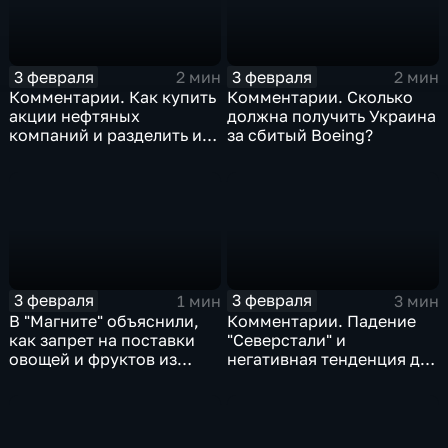
3 февраля
3 февраля
2 мин
2 мин
Комментарии. Как купить
Комментарии. Сколько
акции нефтяных
должна получить Украина
компаний и разделить их
за сбитый Boeing?
доход
3 февраля
3 февраля
1 мин
3 мин
В "Магните" объяснили,
Комментарии. Падение
как запрет на поставки
"Северстали" и
овощей и фруктов из
негативная тенденция для
Китая отразится на ценах
бизнеса Apple