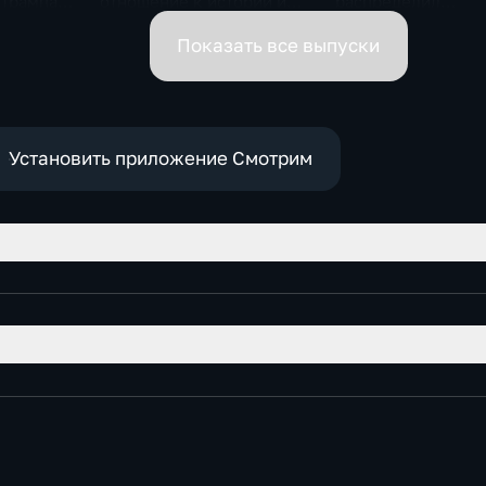
 Трампа.
отношение к истории и
распределил
ская
почему
обязанности вице-
премьеров
Показать все выпуски
Установить приложение Смотрим