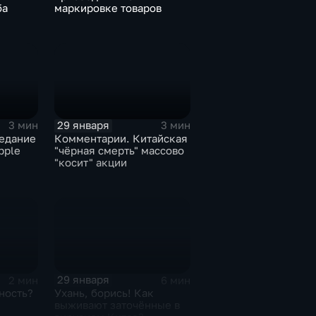
ба
маркировке товаров
29 января
3 мин
3 мин
едание
Комментарии. Китайская
pple
"чёрная смерть" массово
"косит" акции
29 января
2 мин
6 мин
ность?
Ухань, борись! Как
выживают заточённые в