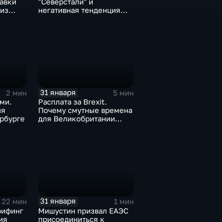
тавки
"Северстали" и
 из
негативная тенденция
а ценах
для бизнеса Apple
31 января
2 мин
5 мин
ми.
Расплата за Brexit.
ия
Почему смутные времена
рбурге
для Великобритании
только начинаются
31 января
22 мин
1 мин
рифинг
Мишустин призвал ЕАЭС
ия
присоединиться к