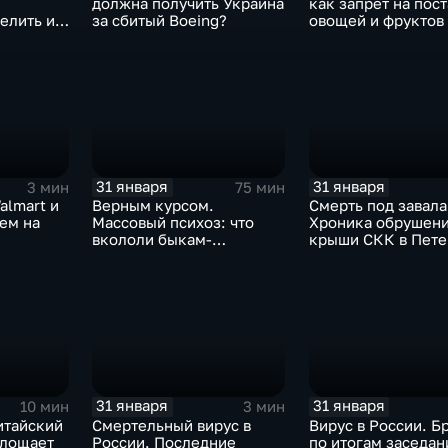
должна получить Украина
как запрет на пос
елить их
за сбитый Boeing?
овощей и фруктов
Китая отразится н
31 января
31 января
3 мин
75 мин
almart и
Верным курсом.
Смерть под завала
аем на
Массовый психоз: что
Хроника обрушен
вкололи быкам-
крыши СКК в Пете
мутантам, когда рухнет
доллар и почему месть
Китая станет страшнее
вируса
31 января
31 января
10 мин
3 мин
итайский
Смертельный вирус в
Вирус в России. Б
глощает
России. Последние
по итогам заседан