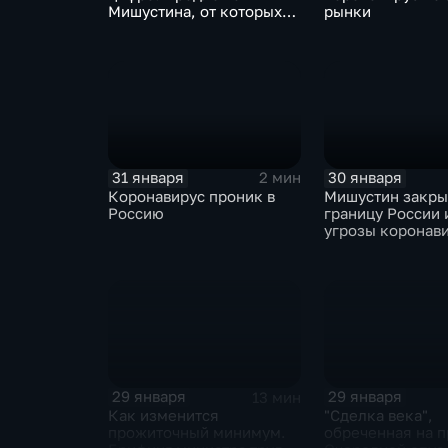
Мишустина, от которых
рынки
ЕАЭС не сможет
отказаться
31 января
30 января
2 мин
Коронавирус проник в
Мишустин закр
Россию
границу России 
угрозы коронав
29 января
29 января
13 мин
Как изменится
"Сделка века",
прожиточный минимум.
обреченная на п