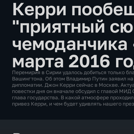
Керри пообе
"приятный сю
чемоданчика
марта 2016 г
Перемирия в Сирии удалось добиться только б
Вашингтона. Об этом Владимир Путин заявил на
дипломатии. Джон Керри сейчас в Москве. Акт
повестки дня он вначале обсудил с главой МИД 
глава государства. В какой атмосфере проходил
привез Керри, и чем будет удивлять нашего пре