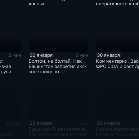
данные
оперативного шта
30 января
30 января
2 мин
5 мин
ыл
Болтон, не болтай! Как
Комментарии. Зас
из-за
Вашингтон запретил экс-
ФРС США и рост A
ируса
советнику по
безопасности делиться
воспоминаниями
29 января
29 января
19 мин
1 мин
Вышинский: разберёмся,
На ком ответствен
ровал.
как Украина меняет своё
Михаил Мишустин