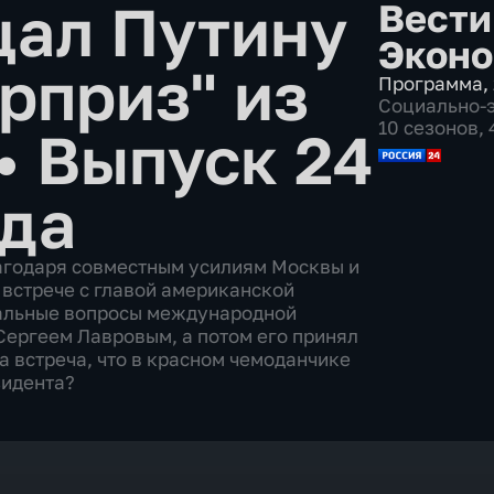
щал Путину
Вести
Эконо
рприз" из
Программа
,
Социально-
10 сезонов,
•
Выпуск 24
ода
лагодаря совместным усилиям Москвы и
 встрече с главой американской
уальные вопросы международной
Сергеем Лавровым, а потом его принял
а встреча, что в красном чемоданчике
зидента?