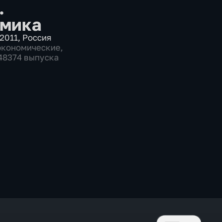
.
мика
2011
,
Россия
экономические
,
 48374 выпуска