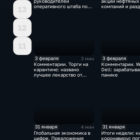
руководителей
акции нефтяных
оперативного штаба по
компаний и разд
13
борьбе с коронавирусом
доход
12
11
3 февраля
3 февраля
3 мин
Комментарии. Торги на
Комментарии. W
карантине: названо
Dell: зарабатыв
лучшее лекарство от
панике
коррекции
31 января
31 января
4 мин
Глобальная экономика в
Итоги недели: к
цифре. Предложения
коронавирус по