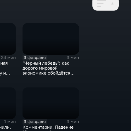
3 февраля
24 мин
3 мин
нная
"Черный лебедь": как
дорого мировой
у и
экономике обойдётся
е не
изоляция Поднебесной
3 февраля
1 мин
3 мин
нили,
Комментарии. Падение