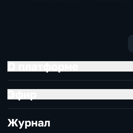
Брифинг министра труда
Очередной опус
и соцзащиты Антона
Жанр: политиче
Котякова
фантастика
О платформе
Эфир
Журнал