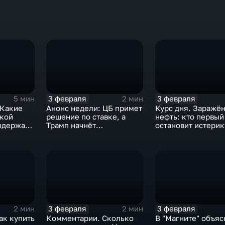
3 февраля
3 февраля
5 мин
2 мин
 Какие
Анонс недели: ЦБ примет
Курс дня. Заражё
ской
решение по ставке, а
нефть: кто первый
ыдержат
Трамп начнёт
остановит истерик
предвыборную гонку
почему ОПЕК лучш
вмешиваться
3 февраля
3 февраля
2 мин
2 мин
ак купить
Комментарии. Сколько
В "Магните" объяс