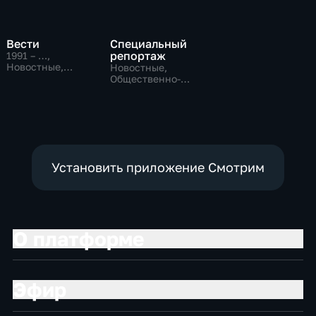
Вести
Специальный
репортаж
1991 – …
,
Новостные,
Новостные,
Общественно-
Общественно-
политические,
политические,
социально-
социально-
экономические
экономические
Установить приложение Смотрим
О платформе
Эфир