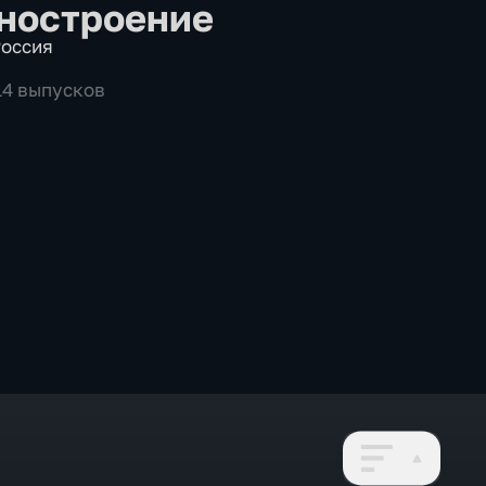
ностроение
оссия
114 выпусков