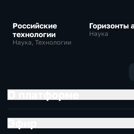
Российские
Горизонты 
технологии
Наука
Наука, Технологии
О платформе
Эфир