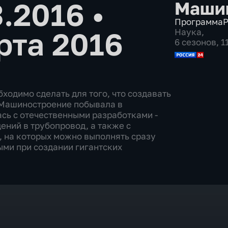
3.2016
•
Маши
Программа
Р
рта 2016
Наука
,
6 сезонов, 
ходимо сделать для того, что создавать
 Машиностроение побывала в
сь с отечественными разработками -
ений в трубопровод, а также с
 на которых можно выполнять сразу
ми при создании гигантских