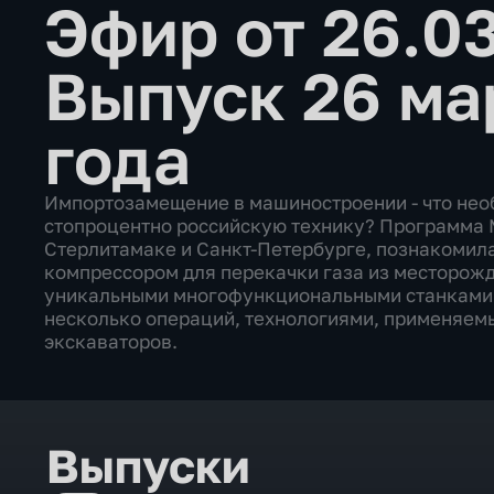
Эфир от 26.0
Выпуск 26 ма
года
Импортозамещение в машиностроении - что необ
стопроцентно российскую технику? Программа
Стерлитамаке и Санкт-Петербурге, познакомила
компрессором для перекачки газа из месторожд
уникальными многофункциональными станками,
несколько операций, технологиями, применяемы
экскаваторов.
Выпуски