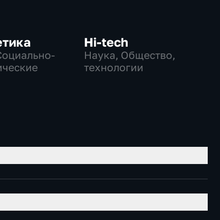
етика
Hi-tech
Социально-
Наука, Общество,
ические
технологии