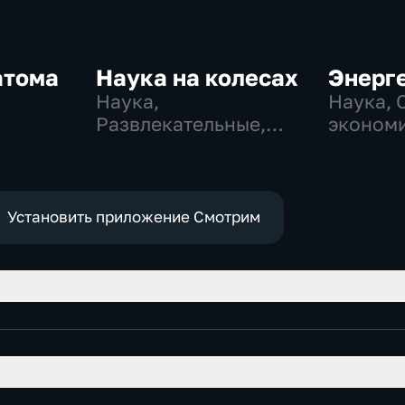
атома
Наука на колесах
Энерг
Наука,
Наука, 
Развлекательные,
эконом
образовательные
Установить приложение Смотрим